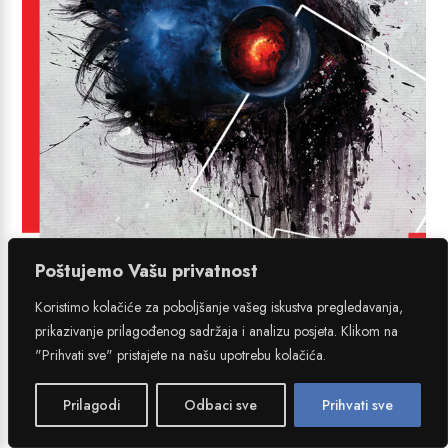
Poštujemo Vašu privatnost
Koristimo kolačiće za poboljšanje vašeg iskustva pregledavanja,
prikazivanje prilagođenog sadržaja i analizu posjeta. Klikom na
"Prihvati sve" pristajete na našu upotrebu kolačića.
Prilagodi
Odbaci sve
Prihvati sve