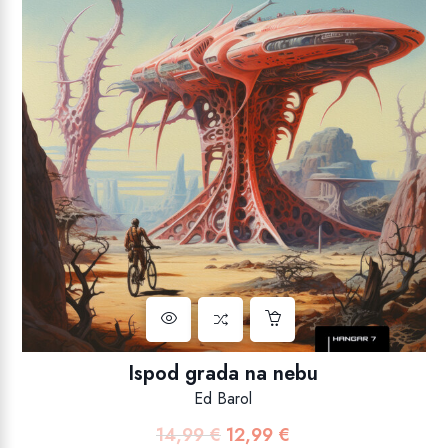
Ispod grada na nebu
Ed Barol
14,99
€
12,99
€
Izvorna
Trenutna