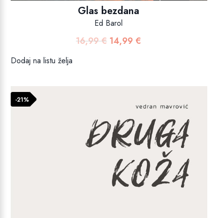
Glas bezdana
Ed Barol
16,99
€
14,99
€
Izvorna
Trenutna
cijena
cijena
Dodaj na listu želja
bila
je:
je:
14,99 €.
16,99 €.
-21%