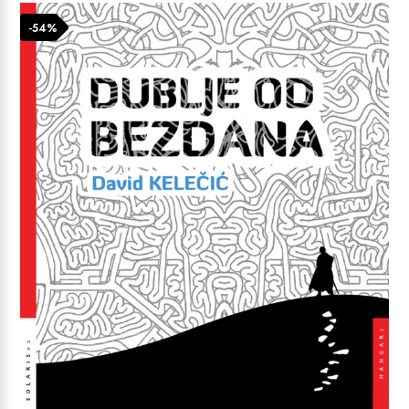
do
-54%
6,99 €