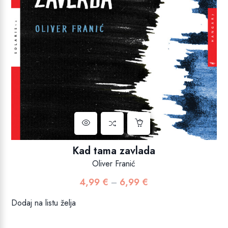
Kad tama zavlada
Oliver Franić
4,99
€
6,99
€
Raspon
–
cijena:
Dodaj na listu želja
od
4,99 €