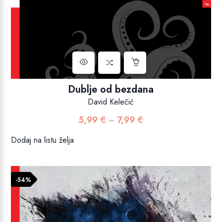
Dublje od bezdana
David Kelečić
5,99
€
7,99
€
Raspon
–
cijena:
Dodaj na listu želja
od
5,99 €
do
-54%
7,99 €