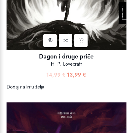
Dagon i druge priče
H. P. Lovecraft
14,99
€
13,99
€
Izvorna
Trenutna
cijena
cijena
Dodaj na listu želja
bila
je:
je:
13,99 €.
14,99 €.