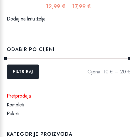
12,99
€
17,99
€
Raspon
–
cijena:
Dodaj na listu želja
od
12,99 €
do
17,99 €
ODABIR PO CIJENI
Min
Maks
Cijena:
10 €
—
20 €
FILTRIRAJ
cijena
cijena
Pretprodaja
Kompleti
Paketi
KATEGORIJE PROIZVODA