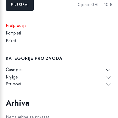
Min
Maks
Cijena:
0 €
—
10 €
FILTRIRAJ
cijena
cijena
Pretprodaja
Kompleti
Paketi
KATEGORIJE PROIZVODA
Časopisi
Knjige
Stripovi
Arhiva
Nema arhiva za prikazati.