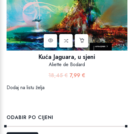
Kuća Jaguara, u sjeni
Aliette de Bodard
18,45
€
7,99
€
Izvorna
Trenutna
cijena
cijena
Dodaj na listu želja
bila
je:
je:
7,99 €.
18,45 €.
ODABIR PO CIJENI