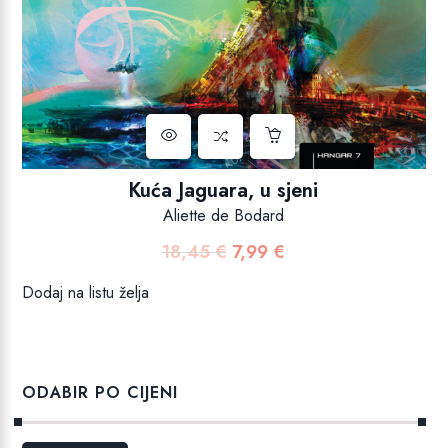
Kuća Jaguara, u sjeni
Aliette de Bodard
18,45
€
7,99
€
Izvorna
Trenutna
cijena
cijena
Dodaj na listu želja
bila
je:
je:
7,99 €.
18,45 €.
ODABIR PO CIJENI