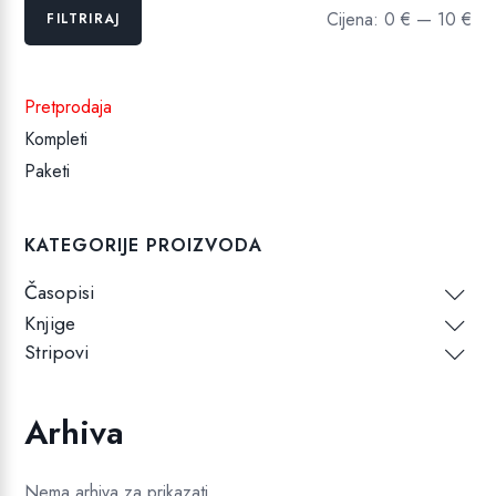
Min
Maks
Cijena:
0 €
—
10 €
FILTRIRAJ
cijena
cijena
Pretprodaja
Kompleti
Paketi
KATEGORIJE PROIZVODA
Časopisi
Knjige
Stripovi
Arhiva
Nema arhiva za prikazati.