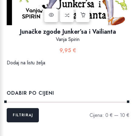
Junačke zgode Junker’sa i Vailianta
Vanja Spirin
9,95
€
Dodaj na listu želja
ODABIR PO CIJENI
Min
Maks
Cijena:
0 €
—
10 €
FILTRIRAJ
cijena
cijena