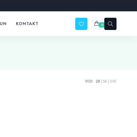
ČUN
KONTAKT
0
VIDI:
28
56
SVE