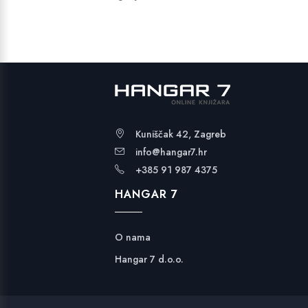
Kuniščak 42, Zagreb
info@hangar7.hr
+385 91 987 4375
HANGAR 7
O nama
Hangar 7 d.o.o.