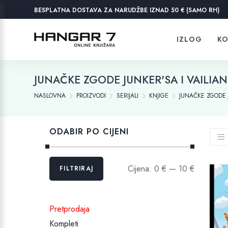
BESPLATNA DOSTAVA ZA NARUDŽBE IZNAD 50 € (SAMO RH)
IZLOG
KO
JUNAČKE ZGODE JUNKER'SA I VAILIA
NASLOVNA
PROIZVODI
SERIJALI
KNJIGE
JUNAČKE ZGODE J
ODABIR PO CIJENI
Min
Maks
Cijena:
0 €
—
10 €
FILTRIRAJ
cijena
cijena
Pretprodaja
Kompleti