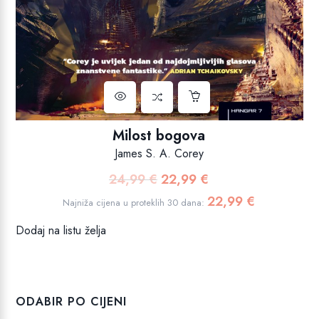
Milost bogova
James S. A. Corey
24,99
€
22,99
€
Izvorna
Trenutna
cijena
cijena
22,99
€
Najniža cijena u proteklih 30 dana:
bila
je:
Dodaj na listu želja
je:
22,99 €.
24,99 €.
ODABIR PO CIJENI