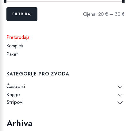
Min
Maks
Cijena:
20 €
—
30 €
FILTRIRAJ
cijena
cijena
Pretprodaja
Kompleti
Paketi
KATEGORIJE PROIZVODA
Časopisi
Knjige
Stripovi
Arhiva