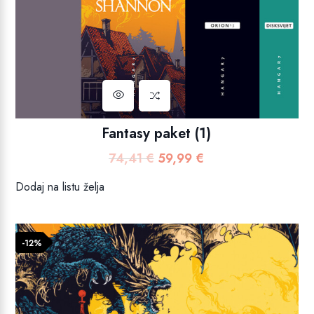
Fantasy paket (1)
74,41
€
59,99
€
Izvorna
Trenutna
cijena
cijena
Dodaj na listu želja
bila
je:
je:
59,99 €.
74,41 €.
-12%