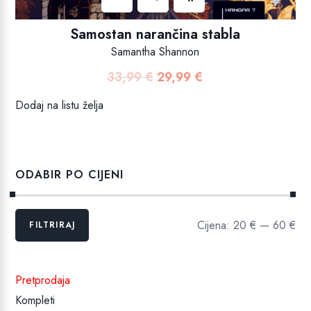
Samostan narančina stabla
Samantha Shannon
33,99
€
29,99
€
Izvorna
Trenutna
cijena
cijena
Dodaj na listu želja
bila
je:
je:
29,99 €.
33,99 €.
ODABIR PO CIJENI
Min
Maks
Cijena:
20 €
—
60 €
FILTRIRAJ
cijena
cijena
Pretprodaja
Kompleti