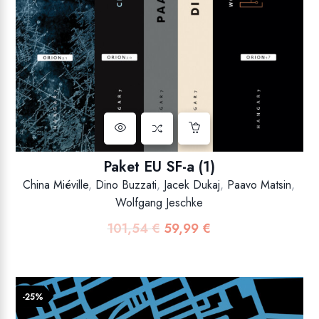
Paket EU SF-a (1)
China Miéville
,
Dino Buzzati
,
Jacek Dukaj
,
Paavo Matsin
,
Wolfgang Jeschke
101,54
€
59,99
€
Izvorna
Trenutna
cijena
cijena
bila
je:
je:
59,99 €.
-25%
101,54 €.