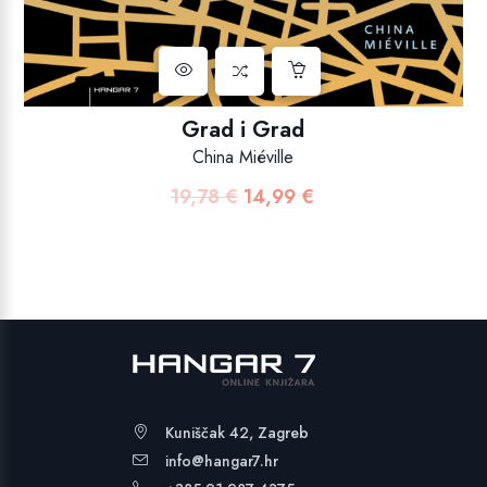
Grad i Grad
China Miéville
19,78
€
14,99
€
Izvorna
Trenutna
cijena
cijena
bila
je:
je:
14,99 €.
19,78 €.
Kuniščak 42, Zagreb
info@hangar7.hr