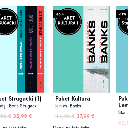
%
-16%
-11%
et Strugacki (1)
Paket Kultura
Pak
Le
dij i Boris Strugacki
Iain M. Banks
Stan
,90
€
35,99
€
44,98
€
37,99
€
Izvorna
Trenutna
Izvorna
Trenutna
62,
cijena
cijena
cijena
cijena
 na listu želja
Dodaj na listu želja