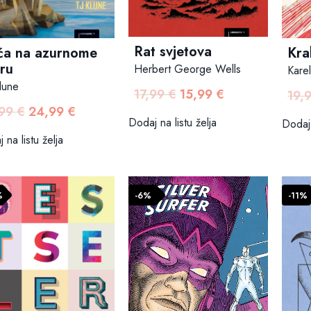
Rat svjetova
ća na azurnome
Kra
ru
Herbert George Wells
Kare
lune
17,99
€
15,99
€
Izvorna
Trenutna
19,
,99
€
24,99
€
cijena
cijena
Izvorna
Trenutna
Dodaj na listu želja
Dodaj 
bila
je:
cijena
cijena
 na listu želja
je:
15,99 €.
bila
je:
17,99 €.
je:
24,99 €.
27,99 €.
%
-6%
-11%