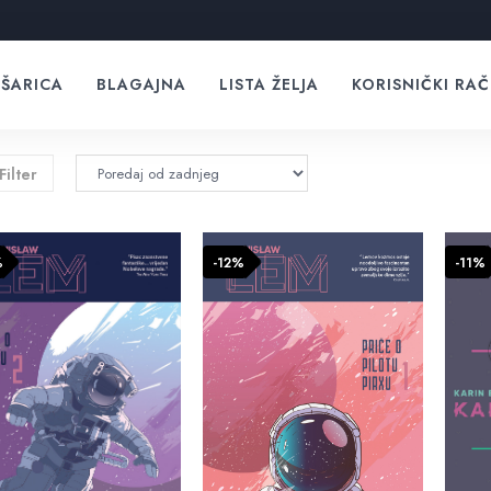
ŠARICA
BLAGAJNA
LISTA ŽELJA
KORISNIČKI RA
Filter
%
-12%
-11%