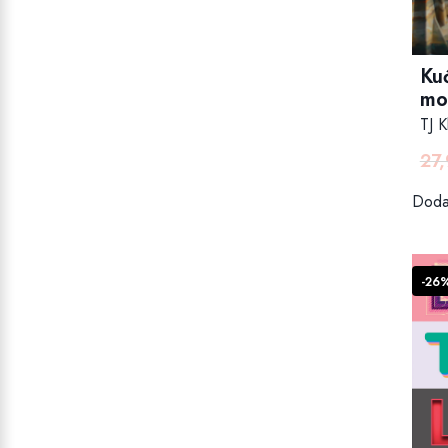
Ku
mo
TJ K
27
Dodaj
-26