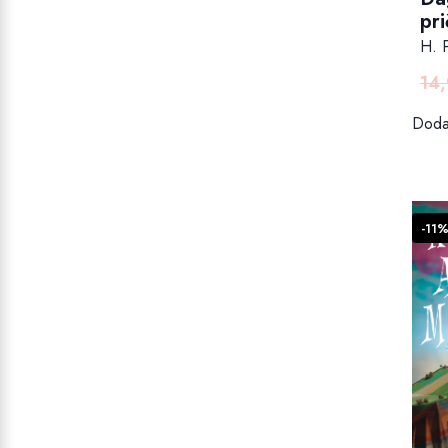
pri
H. P
14
Dodaj
-11