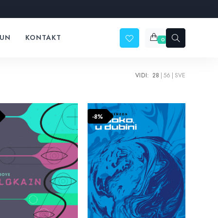
ČUN
KONTAKT
0
VIDI:
28
56
SVE
-8%