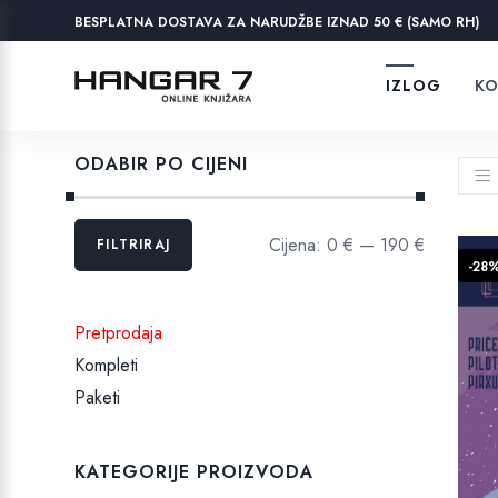
BESPLATNA DOSTAVA ZA NARUDŽBE IZNAD 50 € (SAMO RH)
IZLOG
KO
ODABIR PO CIJENI
Min
Maks
Cijena:
0 €
—
190 €
FILTRIRAJ
cijena
cijena
-28
Pretprodaja
Kompleti
Paketi
KATEGORIJE PROIZVODA