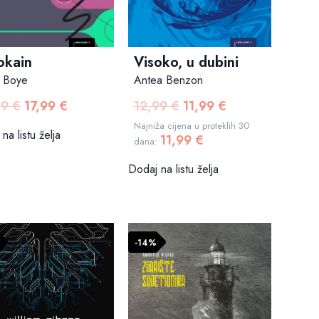
okain
Visoko, u dubini
n Boye
Antea Benzon
99
€
17,99
€
12,99
€
11,99
€
Izvorna
Trenutna
Izvorna
Trenutna
cijena
cijena
cijena
cijena
Najniža cijena u proteklih 30
na listu želja
11,99
€
bila
je:
bila
je:
dana:
je:
17,99 €.
je:
11,99 €.
Dodaj na listu želja
19,99 €.
12,99 €.
-14%