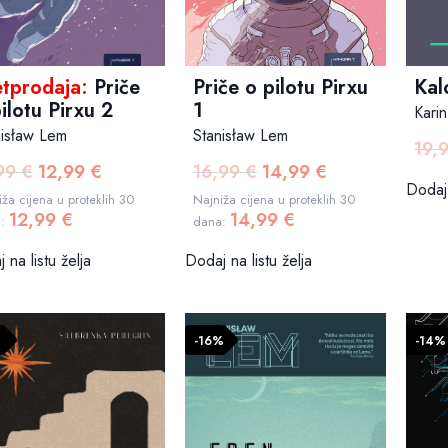
Priče o pilotu Pirxu
etprodaja:
Priče
Kal
1
ilotu Pirxu 2
Kari
Stanisław Lem
nisław Lem
19,
16,99
€
14,99
€
,99
€
12,99
€
Izvorna
Trenutna
Izvorna
Trenutna
Dodaj 
cijena
cijena
cijena
cijena
Najniža cijena u proteklih 30
ža cijena u proteklih 30
14,99
€
12,99
€
bila
je:
bila
je:
dana:
a:
je:
14,99 €.
je:
12,99 €.
Dodaj na listu želja
 na listu želja
16,99 €.
17,99 €.
-16%
-14%