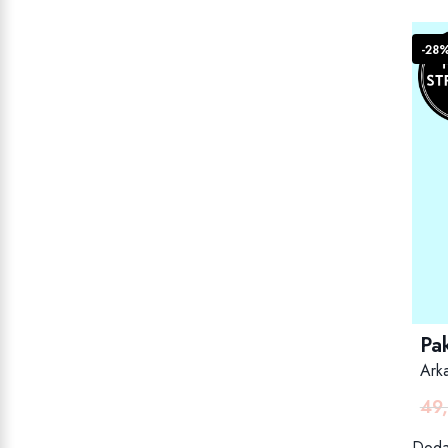
-28
Pak
Arka
49
Dodaj