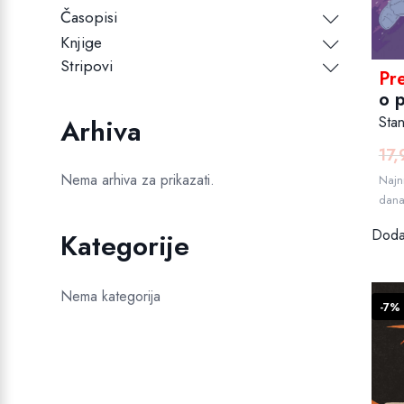
Časopisi
Knjige
Stripovi
Pr
o p
Sta
Arhiva
17
Nema arhiva za prikazati.
Najni
dan
Dodaj
Kategorije
Nema kategorija
-7%