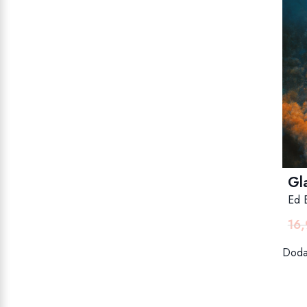
Gl
Ed 
16
Dodaj