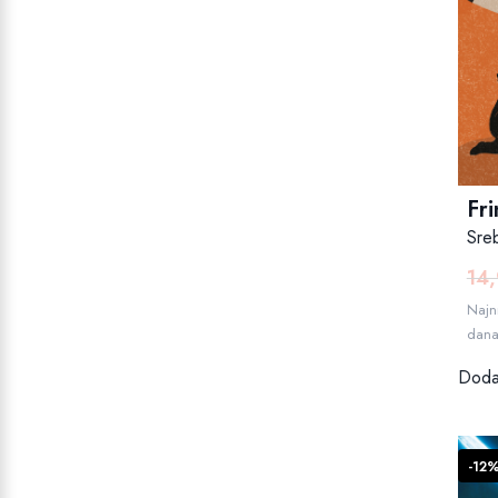
Fri
Sre
14
Najni
dan
Dodaj
-12