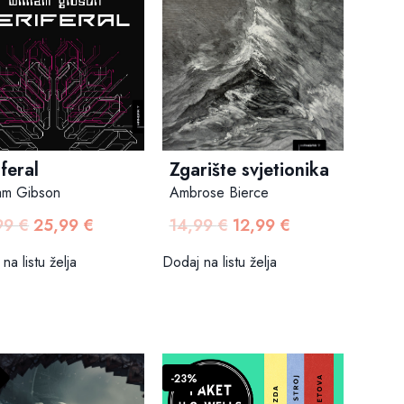
iferal
Zgarište svjetionika
iam Gibson
Ambrose Bierce
99
€
25,99
€
14,99
€
12,99
€
Izvorna
Trenutna
Izvorna
Trenutna
cijena
cijena
cijena
cijena
na listu želja
Dodaj na listu želja
bila
je:
bila
je:
je:
25,99 €.
je:
12,99 €.
29,99 €.
14,99 €.
-23%