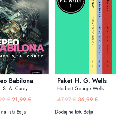
Paket H. G. Wells
eo Babilona
Herbert George Wells
s S. A. Corey
47,97
€
36,99
€
99
€
21,99
€
Izvorna
Trenutna
Izvorna
Trenutna
cijena
cijena
cijena
cijena
Dodaj na listu želja
na listu želja
bila
je:
bila
je:
je:
36,99 €.
je:
21,99 €.
47,97 €.
24,99 €.