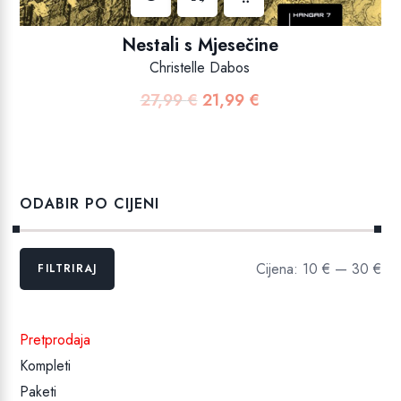
Nestali s Mjesečine
Christelle Dabos
27,99
€
21,99
€
Izvorna
Trenutna
cijena
cijena
bila
je:
je:
21,99 €.
27,99 €.
ODABIR PO CIJENI
Min
Maks
Cijena:
10 €
—
30 €
FILTRIRAJ
cijena
cijena
Pretprodaja
Kompleti
Paketi