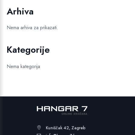
je:
19,99 €.
Arhiva
24,99 €.
Nema arhiva za prikazati.
Kategorije
Nema kategorija
Kuniščak 42, Zagreb