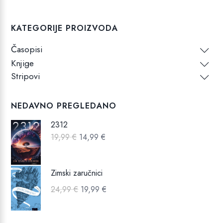
KATEGORIJE PROIZVODA
Časopisi
Knjige
Stripovi
NEDAVNO PREGLEDANO
2312
Izvorna
Trenutna
19,99
€
14,99
€
cijena
cijena
bila
je:
Zimski zaručnici
je:
14,99 €.
Izvorna
Trenutna
24,99
€
19,99
€
19,99 €.
cijena
cijena
bila
je: