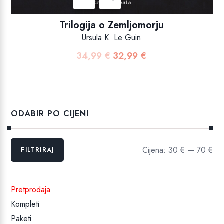
Trilogija o Zemljomorju
Ursula K. Le Guin
34,99
€
32,99
€
Izvorna
Trenutna
cijena
cijena
bila
je:
je:
32,99 €.
34,99 €.
ODABIR PO CIJENI
Min
Maks
Cijena:
30 €
—
70 €
FILTRIRAJ
cijena
cijena
Pretprodaja
Kompleti
Paketi