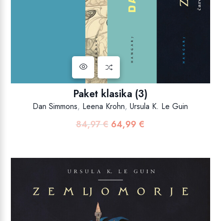
Paket klasika (3)
Dan Simmons
,
Leena Krohn
,
Ursula K. Le Guin
84,97
€
64,99
€
Izvorna
Trenutna
cijena
cijena
bila
je:
je:
64,99 €.
84,97 €.