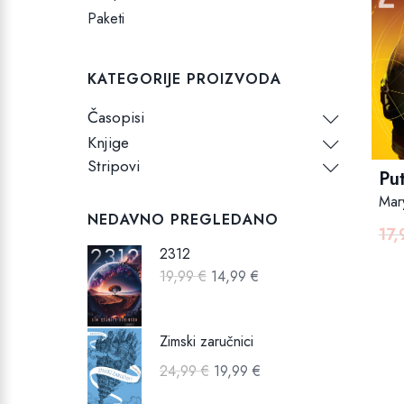
Paketi
KATEGORIJE PROIZVODA
Časopisi
Knjige
Stripovi
Put
Mar
NEDAVNO PREGLEDANO
17
2312
Izvorna
Trenutna
19,99
€
14,99
€
cijena
cijena
bila
je:
Zimski zaručnici
je:
14,99 €.
Izvorna
Trenutna
24,99
€
19,99
€
19,99 €.
cijena
cijena