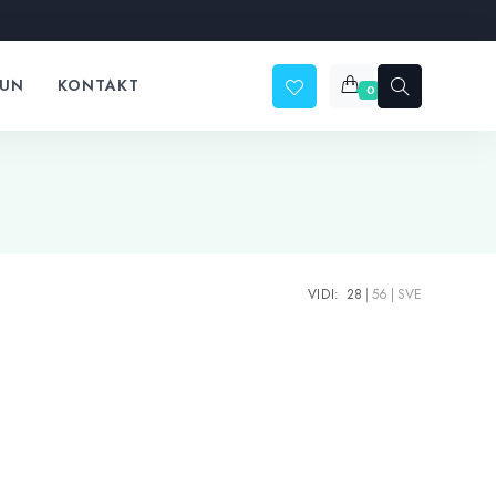
ČUN
KONTAKT
0
VIDI:
28
56
SVE