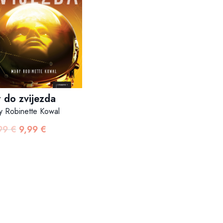
 do zvijezda
y Robinette Kowal
,99
€
9,99
€
Izvorna
Trenutna
cijena
cijena
bila
je:
je:
9,99 €.
17,99 €.