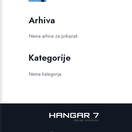
bila
je:
je:
19,99 €.
Arhiva
24,99 €.
Nema arhiva za prikazati.
Kategorije
Nema kategorija