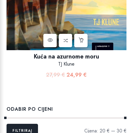
Kuća na azurnome moru
TJ Klune
27,99
€
24,99
€
Izvorna
Trenutna
cijena
cijena
bila
je:
je:
24,99 €.
27,99 €.
ODABIR PO CIJENI
Min
Maks
Cijena:
20 €
—
30 €
FILTRIRAJ