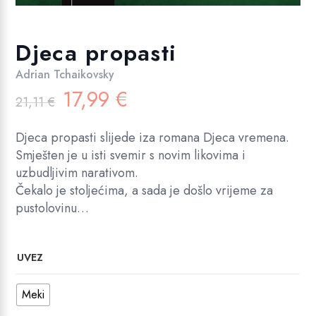
Djeca propasti
Adrian Tchaikovsky
Izvorna
Trenutna
17,99
€
21,11
€
cijena
cijena
bila
je:
Djeca propasti slijede iza romana Djeca vremena.
je:
17,99 €.
Smješten je u isti svemir s novim likovima i
21,11 €.
uzbudljivim narativom.
Čekalo je stoljećima, a sada je došlo vrijeme za
pustolovinu…
UVEZ
Meki