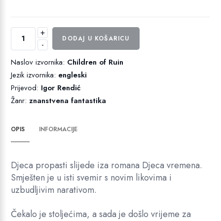
+
Djeca
DODAJ U KOŠARICU
-
propasti
količina
Naslov izvornika:
Children of Ruin
Jezik izvornika:
engleski
Prijevod:
Igor Rendić
Žanr:
znanstvena fantastika
OPIS
INFORMACIJE
Djeca propasti slijede iza romana Djeca vremena.
Smješten je u isti svemir s novim likovima i
uzbudljivim narativom.
Čekalo je stoljećima, a sada je došlo vrijeme za