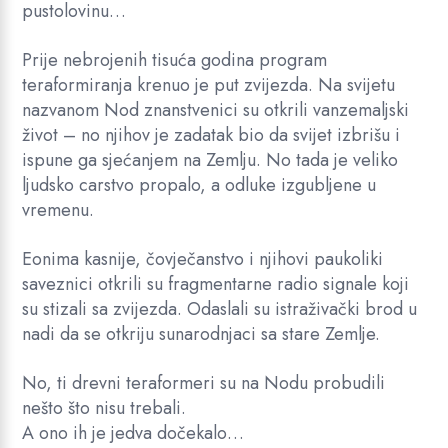
pustolovinu…
Prije nebrojenih tisuća godina program
teraformiranja krenuo je put zvijezda. Na svijetu
nazvanom Nod znanstvenici su otkrili vanzemaljski
život – no njihov je zadatak bio da svijet izbrišu i
ispune ga sjećanjem na Zemlju. No tada je veliko
ljudsko carstvo propalo, a odluke izgubljene u
vremenu.
Eonima kasnije, čovječanstvo i njihovi paukoliki
saveznici otkrili su fragmentarne radio signale koji
su stizali sa zvijezda. Odaslali su istraživački brod u
nadi da se otkriju sunarodnjaci sa stare Zemlje.
No, ti drevni teraformeri su na Nodu probudili
nešto što nisu trebali.
A ono ih je jedva dočekalo…