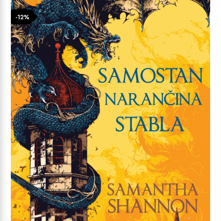
4,99 €
-12%
do
7,99 €