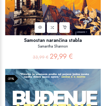
Samostan narančina stabla
Samantha Shannon
29,99
€
Izvorna
Trenutna
33,99
€
cijena
cijena
bila
je:
je:
29,99 €.
33,99 €.
-21%