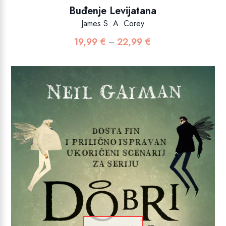
Buđenje Levijatana
James S. A. Corey
19,99
€
22,99
€
Raspon
–
cijena:
od
19,99 €
do
22,99 €