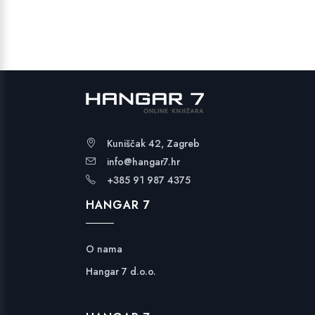
je:
24,99 €.
34,99 €.
Kuniščak 42, Zagreb
info@hangar7.hr
+385 91 987 4375
HANGAR 7
O nama
Hangar 7 d.o.o.