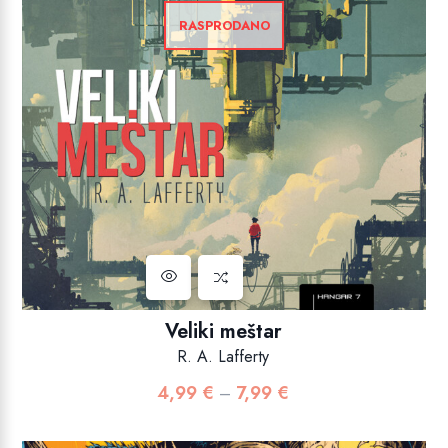
RASPRODANO
Veliki meštar
R. A. Lafferty
4,99
€
7,99
€
Raspon
–
cijena:
od