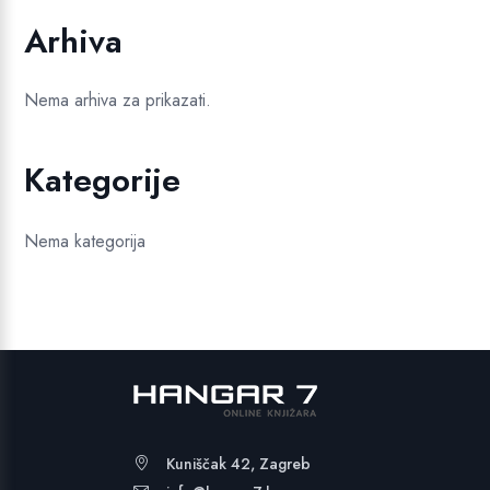
je:
19,99 €.
Arhiva
24,99 €.
Nema arhiva za prikazati.
Kategorije
Nema kategorija
Kuniščak 42, Zagreb