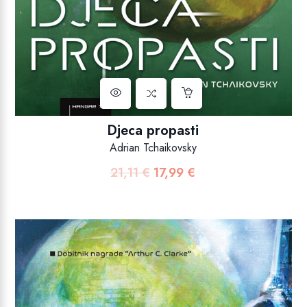
Djeca propasti
Adrian Tchaikovsky
21,11
€
17,99
€
Izvorna
Trenutna
cijena
cijena
bila
je:
je:
17,99 €.
21,11 €.