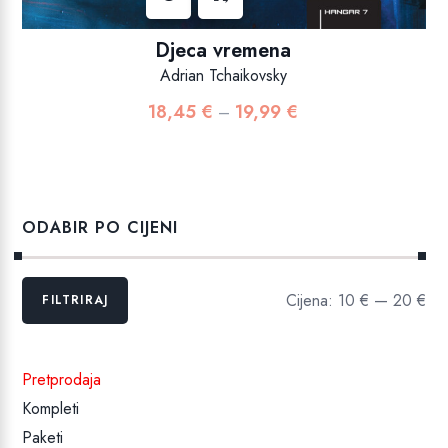
Djeca vremena
Adrian Tchaikovsky
18,45
€
19,99
€
Raspon
–
cijena:
od
18,45 €
do
ODABIR PO CIJENI
19,99 €
Min
Maks
Cijena:
10 €
—
20 €
FILTRIRAJ
cijena
cijena
Pretprodaja
Kompleti
Paketi