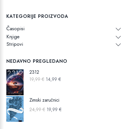
KATEGORIJE PROIZVODA
Časopisi
Knjige
Stripovi
NEDAVNO PREGLEDANO
2312
Izvorna
Trenutna
19,99
€
14,99
€
cijena
cijena
bila
je:
Zimski zaručnici
je:
14,99 €.
Izvorna
Trenutna
24,99
€
19,99
€
19,99 €.
cijena
cijena
bila
je: