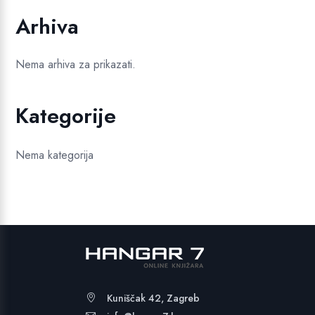
je:
19,99 €.
Arhiva
24,99 €.
Nema arhiva za prikazati.
Kategorije
Nema kategorija
Kuniščak 42, Zagreb