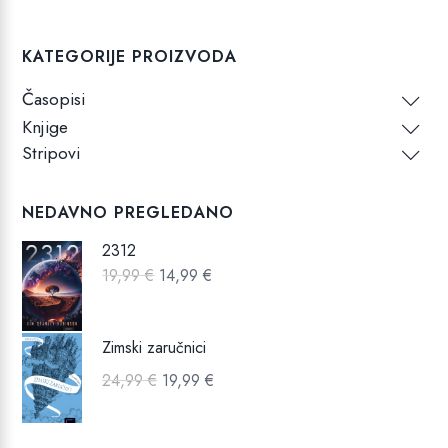
KATEGORIJE PROIZVODA
Časopisi
Knjige
Stripovi
NEDAVNO PREGLEDANO
2312
Izvorna
Trenutna
19,99
€
14,99
€
cijena
cijena
bila
je:
Zimski zaručnici
je:
14,99 €.
Izvorna
Trenutna
24,99
€
19,99
€
19,99 €.
cijena
cijena
bila
je: