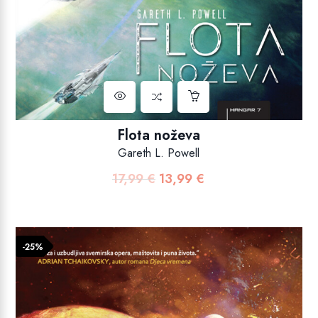
Flota noževa
Gareth L. Powell
17,99
€
13,99
€
Izvorna
Trenutna
cijena
cijena
bila
je:
je:
13,99 €.
-25%
17,99 €.