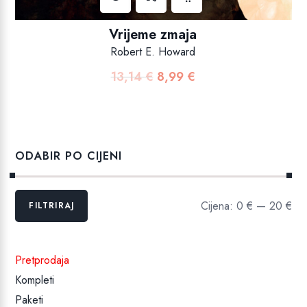
Vrijeme zmaja
Robert E. Howard
13,14
€
8,99
€
Izvorna
Trenutna
cijena
cijena
bila
je:
je:
8,99 €.
13,14 €.
ODABIR PO CIJENI
Min
Maks
Cijena:
0 €
—
20 €
FILTRIRAJ
cijena
cijena
Pretprodaja
Kompleti
Paketi