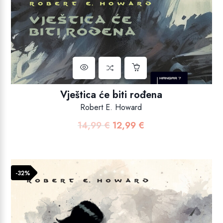
Vještica će biti rođena
Robert E. Howard
14,99
€
12,99
€
Izvorna
Trenutna
cijena
cijena
bila
je:
je:
12,99 €.
-32%
14,99 €.