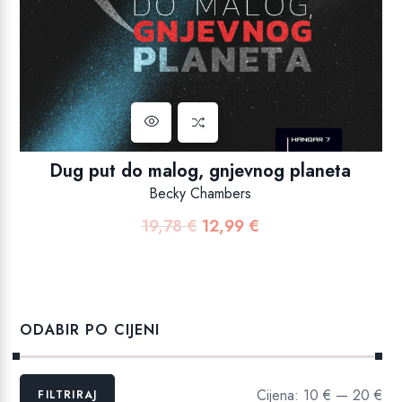
Dug put do malog, gnjevnog planeta
Becky Chambers
19,78
€
12,99
€
Izvorna
Trenutna
cijena
cijena
bila
je:
je:
12,99 €.
19,78 €.
ODABIR PO CIJENI
Min
Maks
Cijena:
10 €
—
20 €
FILTRIRAJ