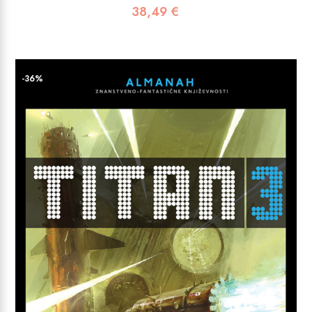
38,49
€
-36%