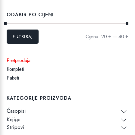
ODABIR PO CIJENI
Min
Maks
Cijena:
20 €
—
40 €
FILTRIRAJ
cijena
cijena
Pretprodaja
Kompleti
Paketi
KATEGORIJE PROIZVODA
Časopisi
Knjige
Stripovi