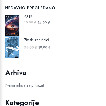
NEDAVNO PREGLEDANO
2312
Izvorna
Trenutna
19,99
€
14,99
€
cijena
cijena
bila
je:
Zimski zaručnici
je:
14,99 €.
Izvorna
Trenutna
24,99
€
19,99
€
19,99 €.
cijena
cijena
bila
je:
je:
19,99 €.
Arhiva
24,99 €.
Nema arhiva za prikazati.
Kategorije