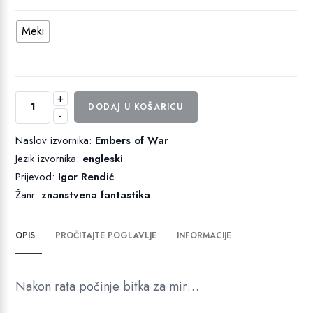
Meki
+
Tragovi
DODAJ U KOŠARICU
-
rata
količina
Naslov izvornika:
Embers of War
Jezik izvornika:
engleski
Prijevod:
Igor Rendić
Žanr:
znanstvena fantastika
OPIS
PROČITAJTE POGLAVLJE
INFORMACIJE
Nakon rata počinje bitka za mir…