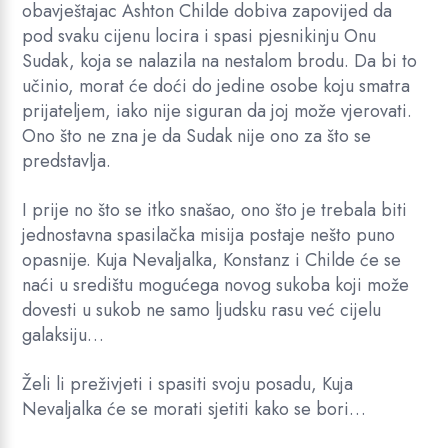
obavještajac Ashton Childe dobiva zapovijed da
pod svaku cijenu locira i spasi pjesnikinju Onu
Sudak, koja se nalazila na nestalom brodu. Da bi to
učinio, morat će doći do jedine osobe koju smatra
prijateljem, iako nije siguran da joj može vjerovati.
Ono što ne zna je da Sudak nije ono za što se
predstavlja.
I prije no što se itko snašao, ono što je trebala biti
jednostavna spasilačka misija postaje nešto puno
opasnije. Kuja Nevaljalka, Konstanz i Childe će se
naći u središtu mogućega novog sukoba koji može
dovesti u sukob ne samo ljudsku rasu već cijelu
galaksiju…
Želi li preživjeti i spasiti svoju posadu, Kuja
Nevaljalka će se morati sjetiti kako se bori…