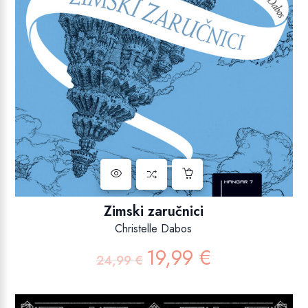
Zimski zaručnici
Christelle Dabos
19,99
€
Izvorna
Trenutna
24,99
€
cijena
cijena
bila
je:
je:
19,99 €.