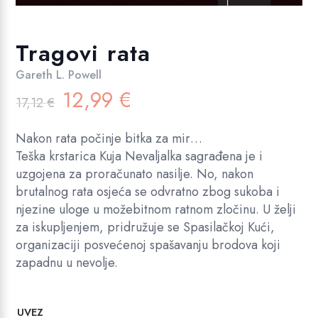
Tragovi rata
Gareth L. Powell
Izvorna
Trenutna
12,99
€
17,12
€
cijena
cijena
bila
je:
Nakon rata počinje bitka za mir…
je:
12,99 €.
Teška krstarica Kuja Nevaljalka sagrađena je i
17,12 €.
uzgojena za proračunato nasilje. No, nakon
brutalnog rata osjeća se odvratno zbog sukoba i
njezine uloge u možebitnom ratnom zločinu. U želji
za iskupljenjem, pridružuje se Spasilačkoj Kući,
organizaciji posvećenoj spašavanju brodova koji
zapadnu u nevolje.
UVEZ