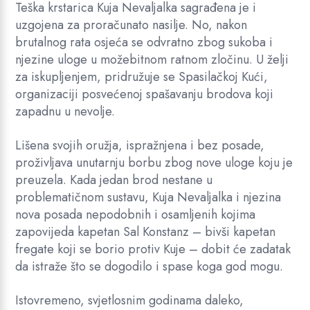
Teška krstarica Kuja Nevaljalka sagrađena je i
uzgojena za proračunato nasilje. No, nakon
brutalnog rata osjeća se odvratno zbog sukoba i
njezine uloge u možebitnom ratnom zločinu. U želji
za iskupljenjem, pridružuje se Spasilačkoj Kući,
organizaciji posvećenoj spašavanju brodova koji
zapadnu u nevolje.
Lišena svojih oružja, ispražnjena i bez posade,
proživljava unutarnju borbu zbog nove uloge koju je
preuzela. Kada jedan brod nestane u
problematičnom sustavu, Kuja Nevaljalka i njezina
nova posada nepodobnih i osamljenih kojima
zapovijeda kapetan Sal Konstanz – bivši kapetan
fregate koji se borio protiv Kuje – dobit će zadatak
da istraže što se dogodilo i spase koga god mogu.
Istovremeno, svjetlosnim godinama daleko,