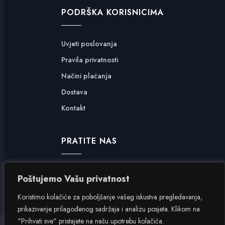
PODRŠKA KORISNICIMA
Uvjeti poslovanja
Pravila privatnosti
Načini plaćanja
Dostava
Kontakt
PRATITE NAS
Facebook
Poštujemo Vašu privatnost
Instagram
Koristimo kolačiće za poboljšanje vašeg iskustva pregledavanja,
prikazivanje prilagođenog sadržaja i analizu posjeta. Klikom na
"Prihvati sve" pristajete na našu upotrebu kolačića.