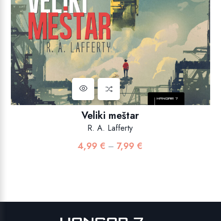
Veliki meštar
R. A. Lafferty
4,99
€
7,99
€
Raspon
–
cijena:
od
4,99 €
do
7,99 €