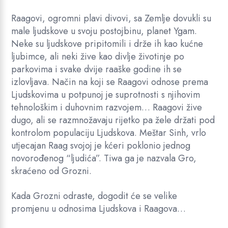
Raagovi, ogromni plavi divovi, sa Zemlje dovukli su
male ljudskove u svoju postojbinu, planet Ygam.
Neke su ljudskove pripitomili i drže ih kao kućne
ljubimce, ali neki žive kao divlje životinje po
parkovima i svake dvije raaške godine ih se
izlovljava. Način na koji se Raagovi odnose prema
Ljudskovima u potpunoj je suprotnosti s njihovim
tehnološkim i duhovnim razvojem… Raagovi žive
dugo, ali se razmnožavaju rijetko pa žele držati pod
kontrolom populaciju Ljudskova. Meštar Sinh, vrlo
utjecajan Raag svojoj je kćeri poklonio jednog
novorođenog “ljudića”. Tiwa ga je nazvala Gro,
skraćeno od Grozni.
Kada Grozni odraste, dogodit će se velike
promjenu u odnosima Ljudskova i Raagova…