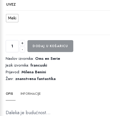
UVEZ
Meki
+
Fantastični
DODAJ U KOŠARICU
-
planet
količina
Naslov izvornika:
Oms en Serie
Jezik izvornika:
francuski
Prijevod:
Milena Benini
Žanr:
znanstvena fantastika
OPIS
INFORMACIJE
Daleka je budućnost…