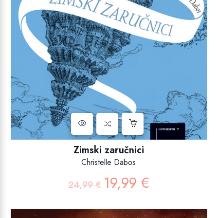
Zimski zaručnici
Christelle Dabos
19,99
€
Izvorna
Trenutna
24,99
€
cijena
cijena
bila
je:
je:
19,99 €.