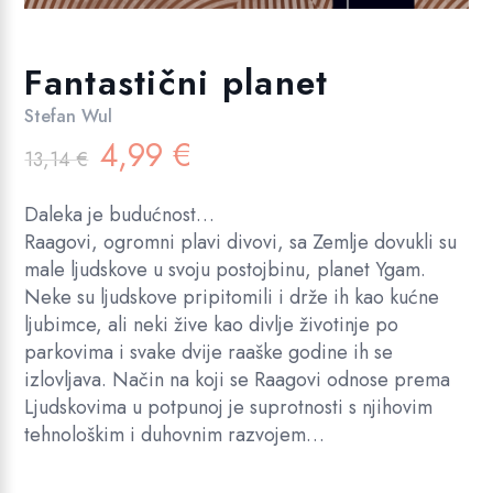
Fantastični planet
Stefan Wul
Izvorna
Trenutna
4,99
€
13,14
€
cijena
cijena
bila
je:
Daleka je budućnost…
je:
4,99 €.
Raagovi, ogromni plavi divovi, sa Zemlje dovukli su
13,14 €.
male ljudskove u svoju postojbinu, planet Ygam.
Neke su ljudskove pripitomili i drže ih kao kućne
ljubimce, ali neki žive kao divlje životinje po
parkovima i svake dvije raaške godine ih se
izlovljava. Način na koji se Raagovi odnose prema
Ljudskovima u potpunoj je suprotnosti s njihovim
tehnološkim i duhovnim razvojem…