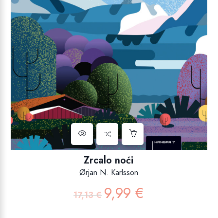
Zrcalo noći
Ørjan N. Karlsson
9,99
€
Izvorna
Trenutna
17,13
€
cijena
cijena
bila
je: