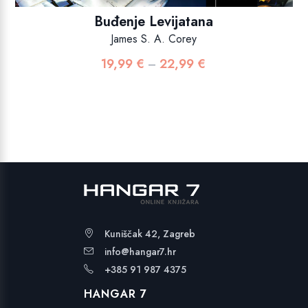
Buđenje Levijatana
James S. A. Corey
19,99
€
22,99
€
Raspon
–
cijena:
od
19,99 €
do
22,99 €
Kuniščak 42, Zagreb
info@hangar7.hr
+385 91 987 4375
HANGAR 7