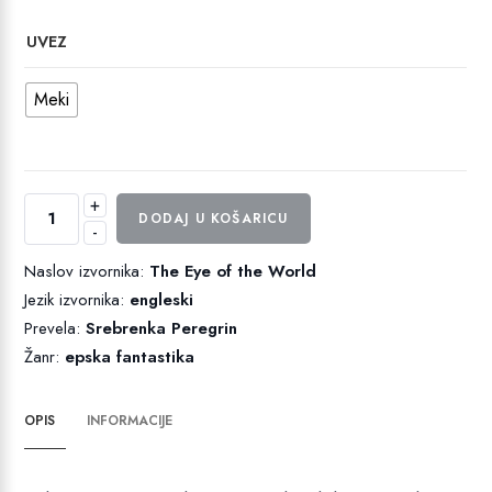
UVEZ
Meki
+
Oko
DODAJ U KOŠARICU
-
svijeta
količina
Naslov izvornika:
The Eye of the World
Jezik izvornika:
engleski
Prevela:
Srebrenka Peregrin
Žanr:
epska fantastika
OPIS
INFORMACIJE