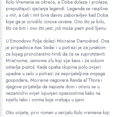
Kolo Vremena se okreće, a Doba dolaze i prolaze,
prepuštajući sjećanja legendi. Legenda se raspline
u mit, a čak i mit biva davno zaboravljen kad Doba
koje ga je izrodilo iznova osvane. Ono što je bilo,
što će biti i ono što jest, još može pasti pod Sjenu.
U Emondovo Polje dolazi Moiraine Damodred. Ona
je pripadnica Aes Sedai i u potrazi je za junakom
za kojeg proročanstvo tvrdi da će se suprotstaviti
Mračnome, samome zlu koji sije kaos i za sobom
ostavlja pustoš. Kada opaka skupina polu-zvijeri
upadne u selo u potrazi za neprijateljima svojega
gospodara, Moiraine nagovara Randa al’Thora i
njegove prijatelje da napuste dom i otisnu se u
nezamislivi svijet ispunjen opasnostima kako na
svjetlu tako i onima koje vrebaju u sjeni.
Oko svijeta, prvi roman u serijalu Kolo vremena koji