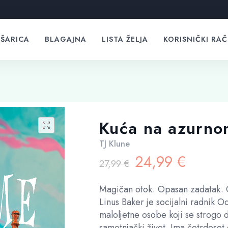
ŠARICA
BLAGAJNA
LISTA ŽELJA
KORISNIČKI RA
Kuća na azurn
TJ Klune
Izvorna
Trenu
24,99
€
27,99
€
cijena
cijen
bila
je:
Magičan otok. Opasan zadatak.
je:
24,9
Linus Baker je socijalni radnik 
27,99 €.
maloljetne osobe koji se strogo d
samotnjački život. Ima četrdeset 