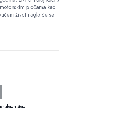
amofonskim pločama kao
učeni život naglo će se
Cerulean Sea