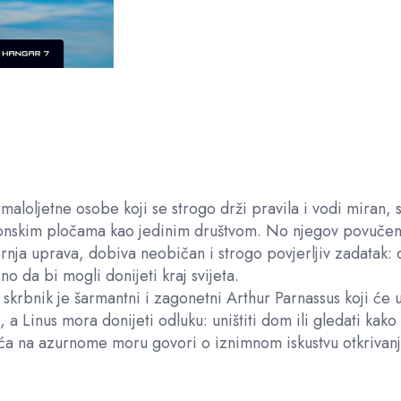
maloljetne osobe koji se strogo drži pravila i vodi miran, 
nskim pločama kao jedinim društvom. No njegov povučeni
ja uprava, dobiva neobičan i strogo povjerljiv zadatak: ot
no da bi mogli donijeti kraj svijeta.
 skrbnik je šarmantni i zagonetni Arthur Parnassus koji će uč
 a Linus mora donijeti odluku: uništiti dom ili gledati kako 
uća na azurnome moru govori o iznimnom iskustvu otkrivan