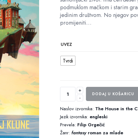
podmuklom mačkom i starim gr
jedinim društvom. No njegov pov
promijeniti…
UVEZ
Tvrdi
+
Kuća
DODAJ U KOŠARICU
-
na
azurnome
Naslov izvornika:
The House in the 
moru
Jezik izvornika:
engleski
količina
Prevela:
Filip Grgečić
Žanr:
fantasy
roman za mlade