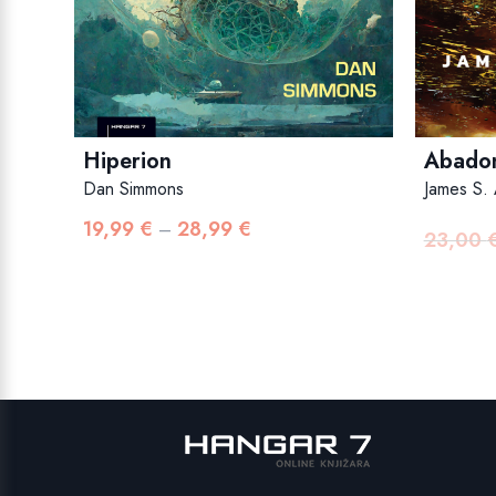
Hiperion
Abadon
Dan Simmons
James S.
19,99
€
28,99
€
Raspon
–
23,00
cijena:
od
19,99 €
do
28,99 €