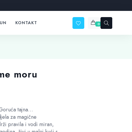
ČUN
KONTAKT
0
ome moru
tna
a
 Goruća tajna…
9 €.
Odjela za magične
rži pravila i vodi miran,
godina, živi u maloj kući s