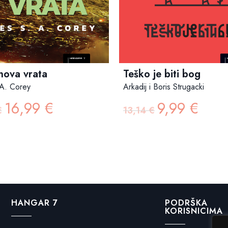
ova vrata
Teško je biti bog
 A. Corey
Arkadij i Boris Strugacki
16,99
€
9,99
€
Izvorna
Trenutna
Izvorna
Trenutna
€
13,14
€
cijena
cijena
cijena
cijena
bila
je:
bila
je:
je:
16,99 €.
je:
9,99 €.
23,00 €.
13,14 €.
HANGAR 7
PODRŠKA
KORISNICIMA