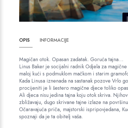
OPIS
INFORMACIJE
Magičan otok. Opasan zadatak. Goruća tajna…
Linus Baker je socijalni radnik Odjela za magične 
maloj kući s podmuklom mačkom i starim gramofo
Kada Linusa iznenada na sastanak pozove Vrlo gorn
procijeniti je li šestero magične djece toliko opas
Ali djeca nisu jedina tajna koju otok skriva. Njihov
zbližavaju, dugo skrivane tajne izlaze na površinu,
Očaravajuća priča, majstorski ispripovjedana, K
spoznaji da je ta obitelj vaša.