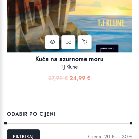
Kuća na azurnome moru
TJ Klune
27,99
€
24,99
€
Izvorna
Trenutna
cijena
cijena
bila
je:
je:
24,99 €.
27,99 €.
ODABIR PO CIJENI
Min
Maks
Cijena:
20 €
—
30 €
FILTRIRAJ