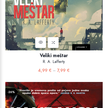
Veliki meštar
R. A. Lafferty
4,99
€
7,99
€
Raspon
–
cijena:
od
4,99 €
-26%
do
7,99 €