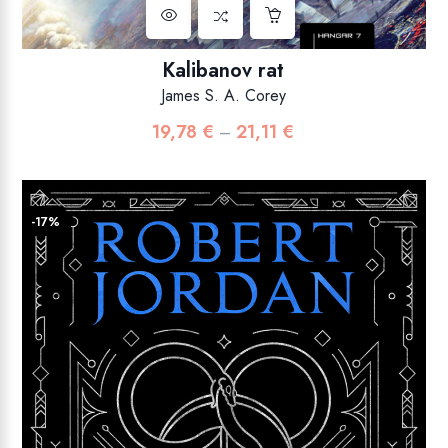
Kalibanov rat
James S. A. Corey
19,78
€
21,11
€
Raspon
–
cijena:
od
19,78 €
-17%
do
21,11 €