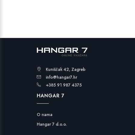
bila
je:
je:
24,99 €.
29,99 €.
Kuniščak 42, Zagreb
info@hangar7.hr
+385 91 987 4375
HANGAR 7
O nama
Hangar 7 d.o.o.