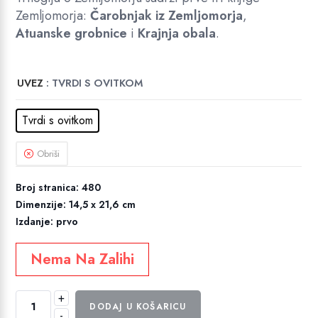
Zemljomorja:
Čarobnjak iz Zemljomorja
,
Atuanske grobnice
i
Krajnja obala
.
UVEZ
: TVRDI S OVITKOM
Tvrdi s ovitkom
Obriši
Broj stranica: 480
Dimenzije: 14,5 x 21,6 cm
Izdanje: prvo
Nema Na Zalihi
+
Trilogija
DODAJ U KOŠARICU
-
o