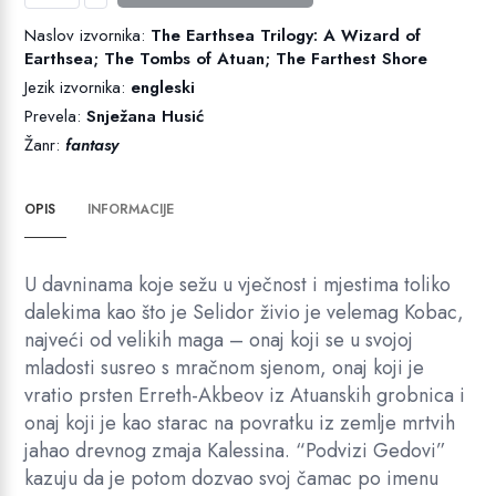
Zemljomorju
Naslov izvornika:
The Earthsea Trilogy: A Wizard of
količina
Earthsea; The Tombs of Atuan; The Farthest Shore
Jezik izvornika:
engleski
Prevela:
Snježana Husić
Žanr:
fantasy
OPIS
INFORMACIJE
U davninama koje sežu u vječnost i mjestima toliko
dalekima kao što je Selidor živio je velemag Kobac,
najveći od velikih maga – onaj koji se u svojoj
mladosti susreo s mračnom sjenom, onaj koji je
vratio prsten Erreth-Akbeov iz Atuanskih grobnica i
onaj koji je kao starac na povratku iz zemlje mrtvih
jahao drevnog zmaja Kalessina. “Podvizi Gedovi”
kazuju da je potom dozvao svoj čamac po imenu