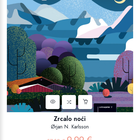
Zrcalo noći
Ørjan N. Karlsson
9,99
€
Izvorna
Trenutna