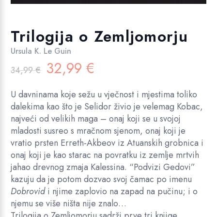
Trilogija o Zemljomorju
Ursula K. Le Guin
Izvorna
Trenutna
32,99
€
34,99
€
cijena
cijena
bila
je:
U davninama koje sežu u vječnost i mjestima toliko
je:
32,99 €.
dalekima kao što je Selidor živio je velemag Kobac,
34,99 €.
najveći od velikih maga – onaj koji se u svojoj
mladosti susreo s mračnom sjenom, onaj koji je
vratio prsten Erreth-Akbeov iz Atuanskih grobnica i
onaj koji je kao starac na povratku iz zemlje mrtvih
jahao drevnog zmaja Kalessina. “Podvizi Gedovi”
kazuju da je potom dozvao svoj čamac po imenu
Dobrovid
i njime zaplovio na zapad na pučinu; i o
njemu se više ništa nije znalo…
Trilogija o Zemljomorju sadrži prve tri knjige