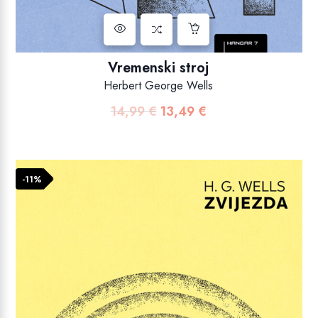
Vremenski stroj
Herbert George Wells
14,99
€
13,49
€
Izvorna
Trenutna
cijena
cijena
bila
je:
je:
13,49 €.
-11%
14,99 €.