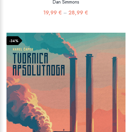
Dan Simmons
19,99
€
28,99
€
Raspon
–
cijena:
od
19,99 €
-34%
do
28,99 €