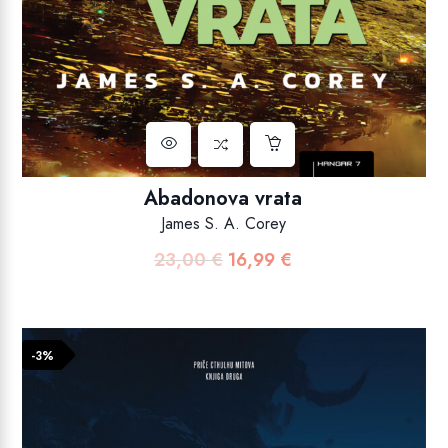
Abadonova vrata
James S. A. Corey
23,00
€
16,99
€
Izvorna
Trenutna
cijena
cijena
bila
je:
je:
16,99 €.
-3%
23,00 €.