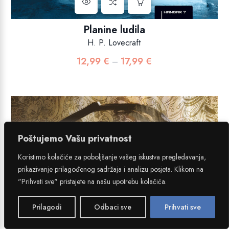
Planine ludila
H. P. Lovecraft
12,99
€
17,99
€
Raspon
–
cijena:
od
12,99 €
do
17,99 €
Poštujemo Vašu privatnost
Koristimo kolačiće za poboljšanje vašeg iskustva pregledavanja,
prikazivanje prilagođenog sadržaja i analizu posjeta. Klikom na
"Prihvati sve" pristajete na našu upotrebu kolačića.
Prilagodi
Odbaci sve
Prihvati sve