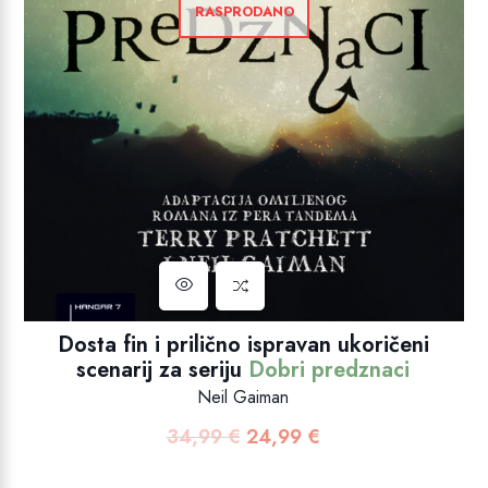
RASPRODANO
Dosta fin i prilično ispravan ukoričeni
scenarij za seriju
Dobri predznaci
Neil Gaiman
34,99
€
24,99
€
Izvorna
Trenutna
cijena
cijena