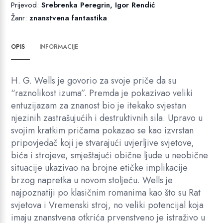
Prijevod:
Srebrenka Peregrin, Igor Rendić
Žanr:
znanstvena fantastika
OPIS
INFORMACIJE
H. G. Wells je govorio za svoje priče da su
“raznolikost izuma”. Premda je pokazivao veliki
entuzijazam za znanost bio je itekako svjestan
njezinih zastrašujućih i destruktivnih sila. Upravo u
svojim kratkim pričama pokazao se kao izvrstan
pripovjedač koji je stvarajući uvjerljive svjetove,
bića i strojeve, smještajući obične ljude u neobične
situacije ukazivao na brojne etičke implikacije
brzog napretka u novom stoljeću. Wells je
najpoznatiji po klasičnim romanima kao što su Rat
svjetova i Vremenski stroj, no veliki potencijal koja
imaju znanstvena otkrića prvenstveno je istraživo u