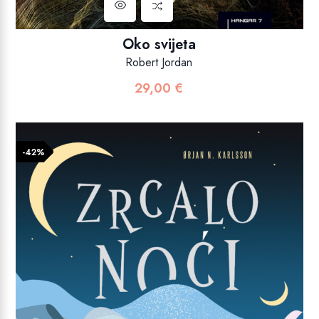
Oko svijeta
Robert Jordan
29,00
€
-42%