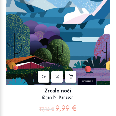
Zrcalo noći
Ørjan N. Karlsson
9,99
€
Izvorna
Trenutna
17,13
€
cijena
cijena