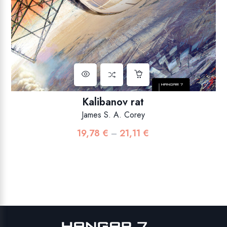
Kalibanov rat
James S. A. Corey
19,78
€
21,11
€
Raspon
–
cijena:
od
19,78 €
do
21,11 €