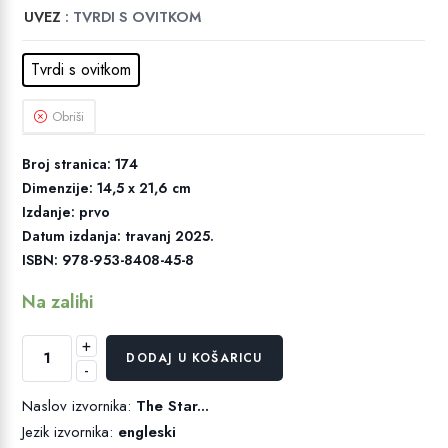
UVEZ
: TVRDI S OVITKOM
Tvrdi s ovitkom
Obriši
Broj stranica: 174
Dimenzije: 14,5 x 21,6 cm
Izdanje: prvo
Datum izdanja: travanj 2025.
ISBN: 978-953-8408-45-8
Na zalihi
+
Zvijezda
DODAJ U KOŠARICU
-
količina
Naslov izvornika:
The Star...
Jezik izvornika:
engleski