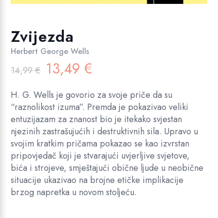
Zvijezda
Herbert George Wells
Izvorna
Trenutna
13,49
€
14,99
€
cijena
cijena
bila
je:
H. G. Wells je govorio za svoje priče da su
je:
13,49 €.
“raznolikost izuma”. Premda je pokazivao veliki
14,99 €.
entuzijazam za znanost bio je itekako svjestan
njezinih zastrašujućih i destruktivnih sila. Upravo u
svojim kratkim pričama pokazao se kao izvrstan
pripovjedač koji je stvarajući uvjerljive svjetove,
bića i strojeve, smještajući obične ljude u neobične
situacije ukazivao na brojne etičke implikacije
brzog napretka u novom stoljeću.