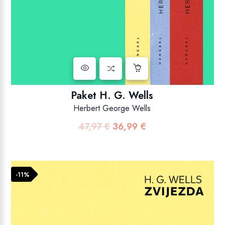
Paket H. G. Wells
Herbert George Wells
47,97
€
36,99
€
Izvorna
Trenutna
cijena
cijena
bila
je:
je:
36,99 €.
-11%
47,97 €.