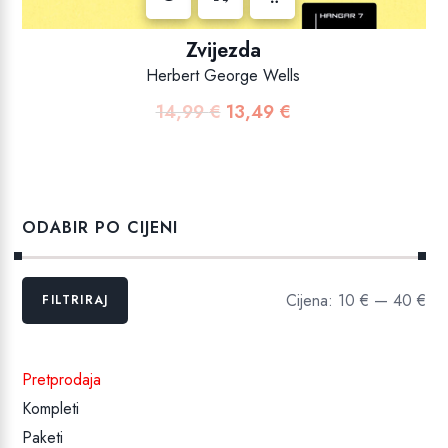
Zvijezda
Herbert George Wells
14,99
€
13,49
€
Izvorna
Trenutna
cijena
cijena
bila
je:
je:
13,49 €.
14,99 €.
ODABIR PO CIJENI
Min
Maks
Cijena:
10 €
—
40 €
FILTRIRAJ
cijena
cijena
Pretprodaja
Kompleti
Paketi