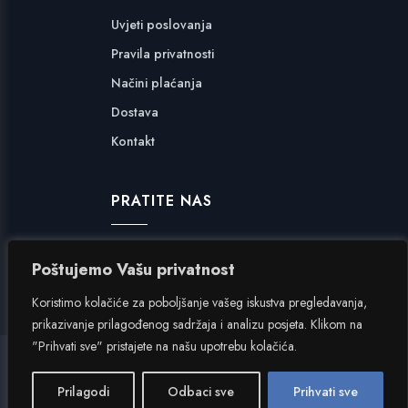
Uvjeti poslovanja
Pravila privatnosti
Načini plaćanja
Dostava
Kontakt
PRATITE NAS
Facebook
Poštujemo Vašu privatnost
Instagram
Koristimo kolačiće za poboljšanje vašeg iskustva pregledavanja,
prikazivanje prilagođenog sadržaja i analizu posjeta. Klikom na
"Prihvati sve" pristajete na našu upotrebu kolačića.
Hangar 7
|
Inverzija.net
Prilagodi
Odbaci sve
Prihvati sve
Copyright © 2024. Hangar 7 d.o.o. Sva prava pridržana.