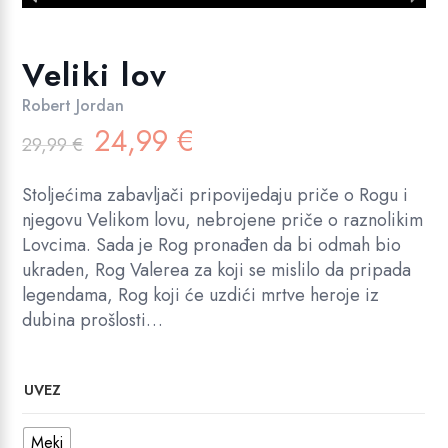
Veliki lov
Robert Jordan
Izvorna
Trenutna
24,99
€
29,99
€
cijena
cijena
bila
je:
Stoljećima zabavljači pripovijedaju priče o Rogu i
je:
24,99 €.
njegovu Velikom lovu, nebrojene priče o raznolikim
29,99 €.
Lovcima. Sada je Rog pronađen da bi odmah bio
ukraden, Rog Valerea za koji se mislilo da pripada
legendama, Rog koji će uzdići mrtve heroje iz
dubina prošlosti…
UVEZ
Meki