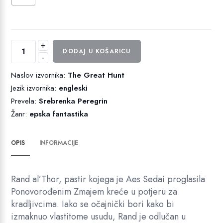
+
Veliki
DODAJ U KOŠARICU
-
lov
količina
Naslov izvornika:
The Great Hunt
Jezik izvornika:
engleski
Prevela:
Srebrenka Peregrin
Žanr:
epska fantastika
OPIS
INFORMACIJE
Rand al’Thor, pastir kojega je Aes Sedai proglasila
Ponovorođenim Zmajem kreće u potjeru za
kradljivcima. Iako se očajnički bori kako bi
izmaknuo vlastitome usudu, Rand je odlučan u