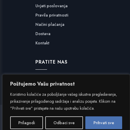
Uvjeti poslovanja
Pravila privatnosti
Načini plaćanja
Dostava
Kontakt
PRATITE NAS
Facebook
Poštujemo Vašu privatnost
Instagram
Koristimo kolačiće za poboljšanje vašeg iskustva pregledavanja,
prikazivanje prilagođenog sadržaja i analizu posjeta. Klikom na
"Prihvati sve" pristajete na našu upotrebu kolačića.
Hangar 7
|
Inverzija.net
Prilagodi
Odbaci sve
Prihvati sve
Copyright © 2024. Hangar 7 d.o.o. Sva prava pridržana.