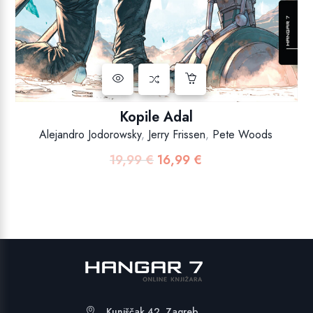
Kopile Adal
Alejandro Jodorowsky
,
Jerry Frissen
,
Pete Woods
19,99
€
16,99
€
Izvorna
Trenutna
cijena
cijena
bila
je:
je:
16,99 €.
19,99 €.
Kuniščak 42, Zagreb