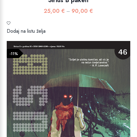
Sirius B paketi
25,00
€
90,00
€
Raspon
–
cijena:
od
Dodaj na listu želja
25,00 €
do
90,00 €
-11%