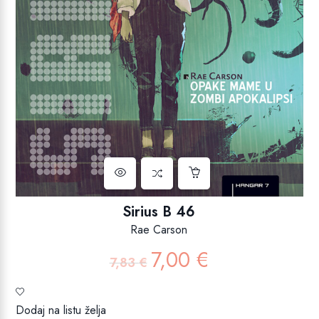
Sirius B 46
Rae Carson
7,00
€
Izvorna
Trenutna
7,83
€
cijena
cijena
bila
je:
je:
7,00 €.
Dodaj na listu želja