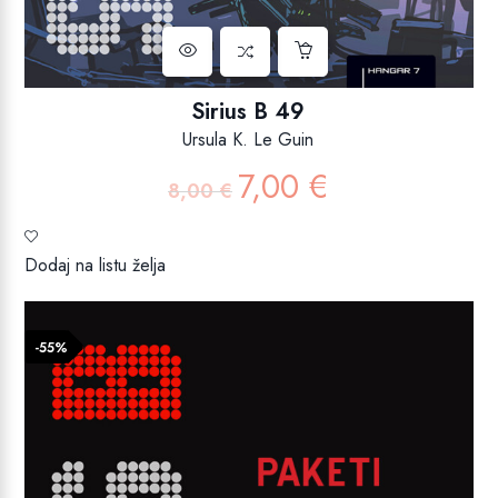
Sirius B 49
Ursula K. Le Guin
7,00
€
Izvorna
Trenutna
8,00
€
cijena
cijena
bila
je:
je:
7,00 €.
Dodaj na listu želja
8,00 €.
-55%