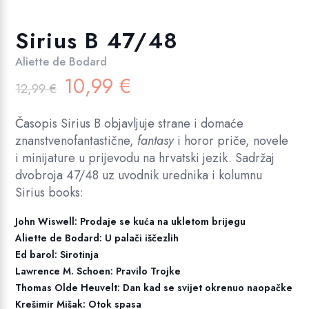
Sirius B 47/48
Aliette de Bodard
Izvorna
Trenutna
10,99
€
12,99
€
cijena
cijena
bila
je:
Časopis Sirius B objavljuje strane i domaće
je:
10,99 €.
znanstvenofantastične,
fantasy
i horor priče, novele
12,99 €.
i minijature u prijevodu na hrvatski jezik. Sadržaj
dvobroja 47/48 uz uvodnik urednika i kolumnu
Sirius books:
John Wiswell: Prodaje se kuća na ukletom brijegu
Aliette de Bodard: U palači iščezlih
Ed barol: Sirotinja
Lawrence M. Schoen: Pravilo Trojke
Thomas Olde Heuvelt: Dan kad se svijet okrenuo naopačke
Krešimir Mišak: Otok spasa