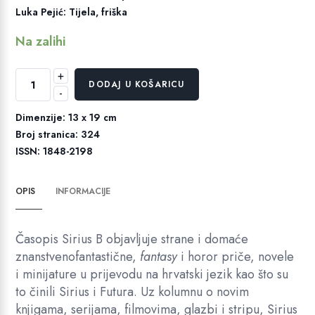
Luka Pejić: Tijela, friška
Na zalihi
+
Sirius
DODAJ U KOŠARICU
-
B
47/48
Dimenzije: 13 x 19 cm
količina
Broj stranica: 324
ISSN: 1848-2198
OPIS
INFORMACIJE
Časopis Sirius B objavljuje strane i domaće
znanstvenofantastične,
fantasy
i horor priče, novele
i minijature u prijevodu na hrvatski jezik kao što su
to činili Sirius i Futura. Uz kolumnu o novim
knjigama, serijama, filmovima, glazbi i stripu, Sirius