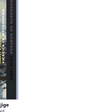
jige
ard
,