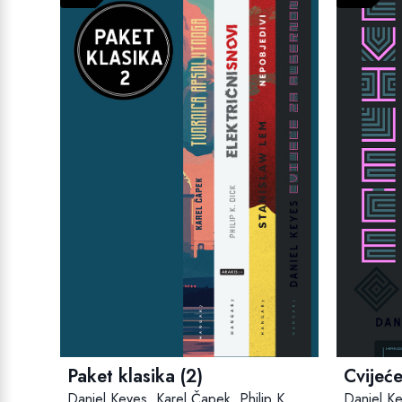
Paket klasika (2)
Cvijeć
Daniel Keyes
,
Karel Čapek
,
Philip K.
Daniel K