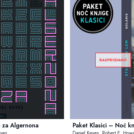
RASPRODANO
Paket Klasici – Noć kn
e za Algernona
Daniel Keyes
,
Robert E. How
eyes