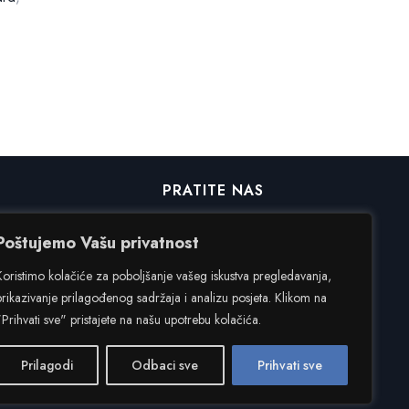
PRATITE NAS
Poštujemo Vašu privatnost
Facebook
Koristimo kolačiće za poboljšanje vašeg iskustva pregledavanja,
Instagram
prikazivanje prilagođenog sadržaja i analizu posjeta. Klikom na
"Prihvati sve" pristajete na našu upotrebu kolačića.
Prilagodi
Odbaci sve
Prihvati sve