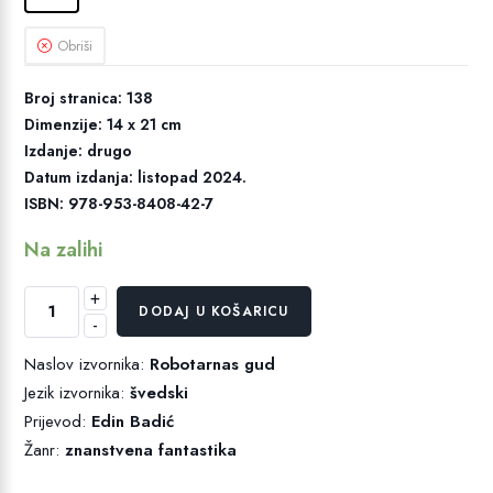
Obriši
Broj stranica: 138
Dimenzije: 14 x 21 cm
Izdanje: drugo
Datum izdanja: listopad 2024.
ISBN: 978-953-8408-42-7
Na zalihi
+
Bog
DODAJ U KOŠARICU
-
robota
količina
Naslov izvornika:
Robotarnas gud
Jezik izvornika:
švedski
Prijevod:
Edin Badić
Žanr:
znanstvena fantastika