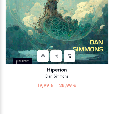
Hiperion
Dan Simmons
19,99
€
28,99
€
Raspon
–
cijena:
od
19,99 €
do