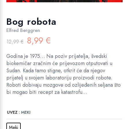
Bog robota
Elfred Berggren
Izvorna
Trenutna
8,99
€
12,99
€
cijena
cijena
bila
je:
Godina je 1975… Na poziv prijatelja, švedski
je:
8,99 €.
biokemičar zračnim će prijevozom otputovati u
12,99 €.
Sudan. Kada tamo stigne, otkrit će da njegov
prijatelj u svojem laboratoriju proizvodi robote.
Roboti dobivaju mozgove od ozlijeđenih seljana što
bi mogao biti recept za katastrofu…
UVEZ
: MEKI
Meki