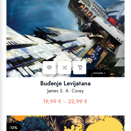
Buđenje Levijatana
James S. A. Corey
19,99
€
22,99
€
Raspon
–
cijena:
od
19,99 €
-12%
do