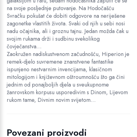
galaksijom u ratu, sedam hodočasnika zaputit će se
na svoje posljednje putovanje. Na Hodočašću
Svračku pokušat će dobiti odgovore na neriješene
zagonetke vlastitih života. Svaki od njih u sebi nosi
nadu očajnika, ali i groznu tajnu. Jedan možda čak u
svojim rukama drži i sudbinu svekolikog
čovječanstva…
Zaokružen nadiskustvenom začudnošću, Hiperion je
remek-djelo suvremene znanstvene fantastike
ispunjeno nestvarnim invencijama, klasičnom
mitologijom i književnom oštroumnošću što ga čini
jednim od ponajboljih djela u sveukupnome
žanrovskom korpusu usporedivim s Dinom, Lijevom
rukom tame, Divnim novim svijetom…
Povezani proizvodi