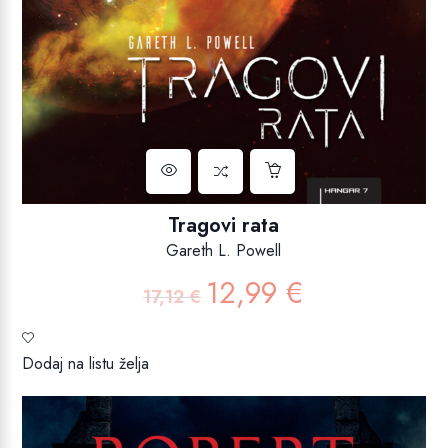
Tragovi rata
Gareth L. Powell
12,99
€
Izvorna
Trenutna
17,12
€
cijena
cijena
bila
je:
je:
12,99 €.
Dodaj na listu želja
17,12 €.