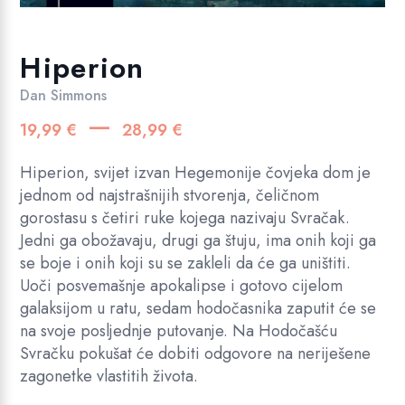
Hiperion
Dan Simmons
Raspon
–
19,99
€
28,99
€
cijena:
od
Hiperion, svijet izvan Hegemonije čovjeka dom je
19,99 €
jednom od najstrašnijih stvorenja, čeličnom
gorostasu s četiri ruke kojega nazivaju Svračak.
do
Jedni ga obožavaju, drugi ga štuju, ima onih koji ga
28,99 €
se boje i onih koji su se zakleli da će ga uništiti.
Uoči posvemašnje apokalipse i gotovo cijelom
galaksijom u ratu, sedam hodočasnika zaputit će se
na svoje posljednje putovanje. Na Hodočašću
Svračku pokušat će dobiti odgovore na neriješene
zagonetke vlastitih života.