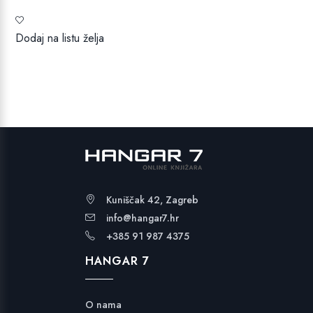
cijena
cijena
bila
je:
je:
24,99 €.
Dodaj na listu želja
29,99 €.
Kuniščak 42, Zagreb
info@hangar7.hr
+385 91 987 4375
HANGAR 7
O nama