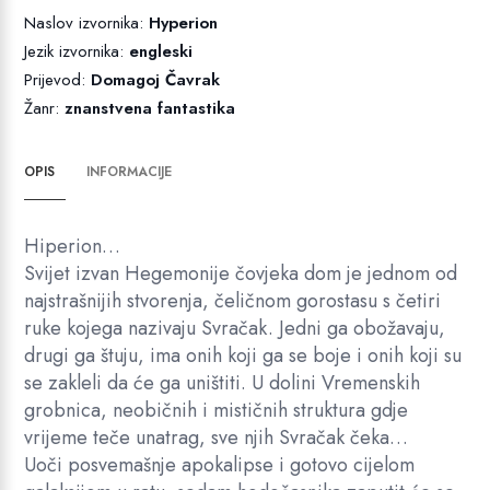
Naslov izvornika:
Hyperion
Jezik izvornika:
engleski
Prijevod:
Domagoj Čavrak
Žanr:
znanstvena fantastika
OPIS
INFORMACIJE
Hiperion…
Svijet izvan Hegemonije čovjeka dom je jednom od
najstrašnijih stvorenja, čeličnom gorostasu s četiri
ruke kojega nazivaju Svračak. Jedni ga obožavaju,
drugi ga štuju, ima onih koji ga se boje i onih koji su
se zakleli da će ga uništiti. U dolini Vremenskih
grobnica, neobičnih i mističnih struktura gdje
vrijeme teče unatrag, sve njih Svračak čeka…
Uoči posvemašnje apokalipse i gotovo cijelom