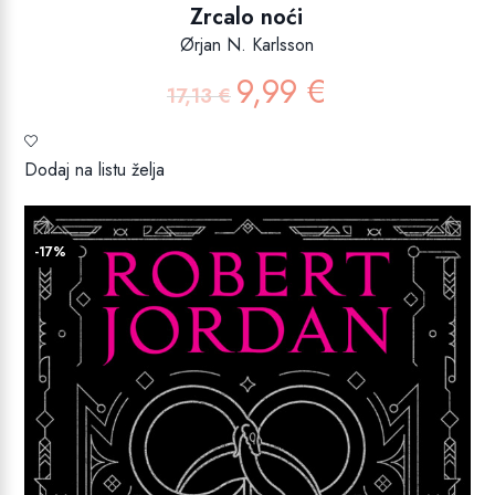
Zrcalo noći
Ørjan N. Karlsson
9,99
€
Izvorna
Trenutna
17,13
€
cijena
cijena
bila
je:
je:
9,99 €.
Dodaj na listu želja
17,13 €.
-17%