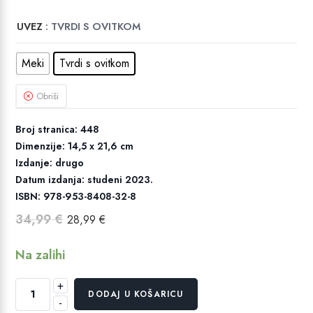
UVEZ
: TVRDI S OVITKOM
Meki
Tvrdi s ovitkom
Obriši
Broj stranica: 448
Dimenzije: 14,5 x 21,6 cm
Izdanje: drugo
Datum izdanja: studeni 2023.
ISBN: 978-953-8408-32-8
Izvorna
Trenutna
34,99
€
28,99
€
cijena
cijena
bila
je:
Na zalihi
je:
28,99 €.
34,99 €.
+
Hiperion
DODAJ U KOŠARICU
-
količina