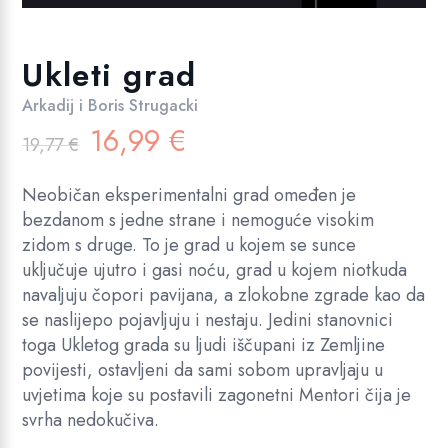
Ukleti grad
Arkadij i Boris Strugacki
Izvorna
Trenutna
16,99
€
19,77
€
cijena
cijena
bila
je:
Neobičan eksperimentalni grad omeđen je
je:
16,99 €.
bezdanom s jedne strane i nemoguće visokim
19,77 €.
zidom s druge. To je grad u kojem se sunce
uključuje ujutro i gasi noću, grad u kojem niotkuda
navaljuju čopori pavijana, a zlokobne zgrade kao da
se naslijepo pojavljuju i nestaju. Jedini stanovnici
toga Ukletog grada su ljudi iščupani iz Zemljine
povijesti, ostavljeni da sami sobom upravljaju u
uvjetima koje su postavili zagonetni Mentori čija je
svrha nedokučiva.