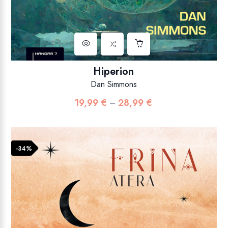
Hiperion
Dan Simmons
19,99
€
28,99
€
Raspon
–
cijena:
od
19,99 €
-34%
do
28,99 €