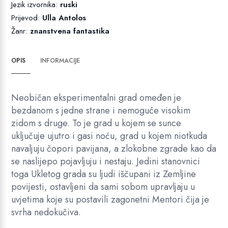
Jezik izvornika:
ruski
Prijevod:
Ulla Antolos
Žanr:
znanstvena fantastika
OPIS
INFORMACIJE
Neobičan eksperimentalni grad omeđen je
bezdanom s jedne strane i nemoguće visokim
zidom s druge. To je grad u kojem se sunce
uključuje ujutro i gasi noću, grad u kojem niotkuda
navaljuju čopori pavijana, a zlokobne zgrade kao da
se naslijepo pojavljuju i nestaju. Jedini stanovnici
toga Ukletog grada su ljudi iščupani iz Zemljine
povijesti, ostavljeni da sami sobom upravljaju u
uvjetima koje su postavili zagonetni Mentori čija je
svrha nedokučiva.