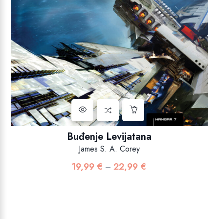
Buđenje Levijatana
James S. A. Corey
19,99
€
22,99
€
Raspon
–
cijena:
od
19,99 €
do