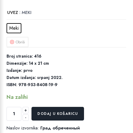
UVEZ
: MEKI
Meki
Obriši
Broj stranica: 416
Dimenzije: 14 x 21 cm
Izdanje: prvo
Datum izdanja: srpanj 2022.
ISBN: 978-953-8408-19-9
Na zalihi
+
Ukleti
DODAJ U KOŠARICU
-
grad
količina
Naslov izvornika:
Град обреченный