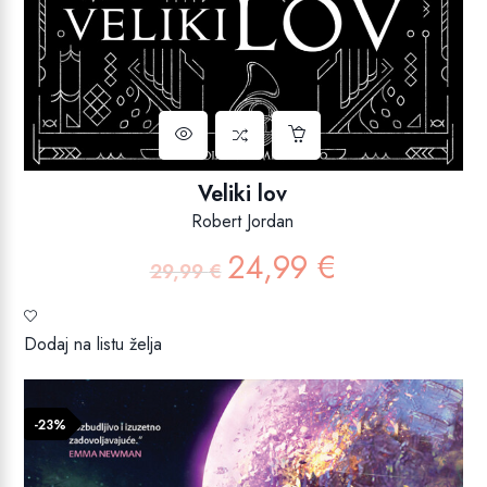
Veliki lov
Robert Jordan
24,99
€
Izvorna
Trenutna
29,99
€
cijena
cijena
bila
je:
je:
24,99 €.
Dodaj na listu želja
29,99 €.
-23%