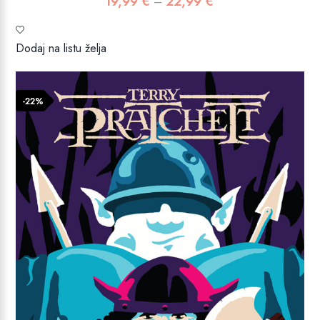
19,99
€
22,99
€
Raspon
–
cijena:
od
Dodaj na listu želja
19,99 €
do
22,99 €
-22%