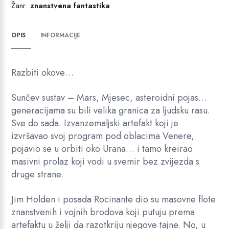
Žanr:
znanstvena fantastika
OPIS
INFORMACIJE
Razbiti okove…
Sunčev sustav – Mars, Mjesec, asteroidni pojas…
generacijama su bili velika granica za ljudsku rasu.
Sve do sada. Izvanzemaljski artefakt koji je
izvršavao svoj program pod oblacima Venere,
pojavio se u orbiti oko Urana… i tamo kreirao
masivni prolaz koji vodi u svemir bez zvijezda s
druge strane.
Jim Holden i posada Rocinante dio su masovne flote
znanstvenih i vojnih brodova koji putuju prema
artefaktu u želji da razotkriju njegove tajne. No, u