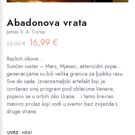
Abadonova vrata
James S. A. Corey
Izvorna
Trenutna
16,99
€
23,00
€
cijena
cijena
bila
je:
Razbiti okove…
je:
16,99 €.
Sunčev sustav – Mars, Mjesec, asteroidni pojas…
23,00 €.
generacijama su bili velika granica za ljudsku rasu.
Sve do sada. Izvanzemaljski artefakt koji je
izvršavao svoj program pod oblacima Venere,
pojavio se u orbiti oko Urana… i tamo kreirao
masivni prolaz koji vodi u svemir bez zvijezda s
druge strane.
UVEZ
: MEKI