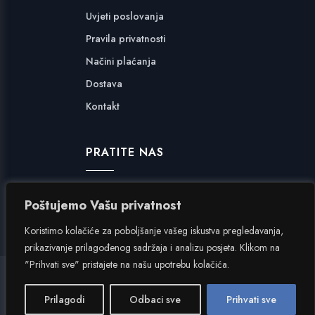
Uvjeti poslovanja
Pravila privatnosti
Načini plaćanja
Dostava
Kontakt
PRATITE NAS
Facebook
Poštujemo Vašu privatnost
Instagram
Koristimo kolačiće za poboljšanje vašeg iskustva pregledavanja,
prikazivanje prilagođenog sadržaja i analizu posjeta. Klikom na
"Prihvati sve" pristajete na našu upotrebu kolačića.
Hangar 7
|
Inverzija.net
Prilagodi
Odbaci sve
Prihvati sve
Copyright © 2024. Hangar 7 d.o.o. Sva prava pridržana.