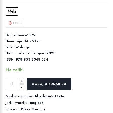
Meki
Obriši
Broj stranica: 572
Dimenzije: 14 x 21 cm
Izdanje: drugo
Datum izdanja: listopad 2023.
ISBN: 978-953-8048-53-1
Na zalihi
+
Abadonova
DODAJ U KOŠARICU
-
vrata
količina
Naslov izvornika:
Abaddon’s Gate
Jezik izvornika:
engleski
Prijevod:
Boris Marciuš