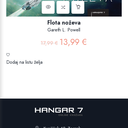
Flota noževa
Gareth L. Powell
13,99
€
Izvorna
Trenutna
17,99
€
cijena
cijena
bila
je:
je:
13,99 €.
Dodaj na listu želja
17,99 €.