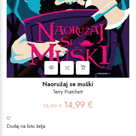
Naoružaj se muški
Terry Pratchett
14,99
€
Izvorna
Trenutna
18,99
€
cijena
cijena
bila
je:
je:
14,99 €.
Dodaj na listu želja
18,99 €.