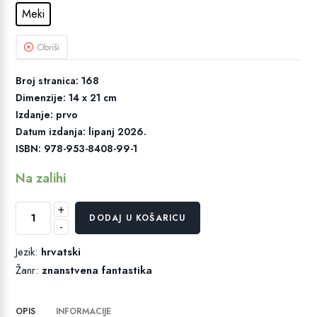
Meki
Obriši
Broj stranica: 168
Dimenzije: 14 x 21 cm
Izdanje: prvo
Datum izdanja: lipanj 2026.
ISBN: 978-953-8408-99-1
Na zalihi
+
Visoko,
DODAJ U KOŠARICU
-
u
dubini
Jezik:
hrvatski
količina
Žanr:
znanstvena fantastika
OPIS
INFORMACIJE