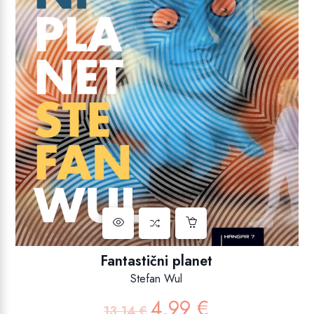
Fantastični planet
Stefan Wul
4,99
€
Izvorna
Trenutna
13,14
€