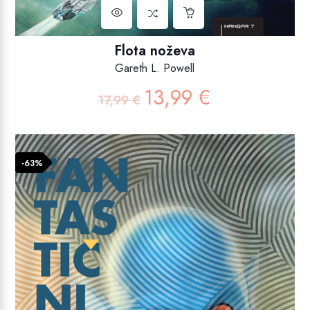
Flota noževa
Gareth L. Powell
13,99
€
Izvorna
Trenutna
17,99
€
cijena
cijena
bila
je:
je:
13,99 €.
17,99 €.
-63%