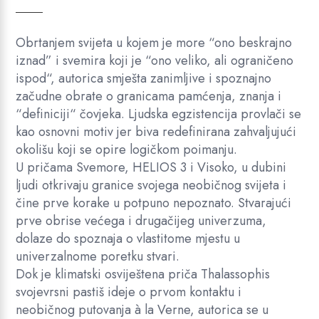
Obrtanjem svijeta u kojem je more “ono beskrajno
iznad” i svemira koji je “ono veliko, ali ograničeno
ispod“, autorica smješta zanimljive i spoznajno
začudne obrate o granicama pamćenja, znanja i
“definiciji“ čovjeka. Ljudska egzistencija provlači se
kao osnovni motiv jer biva redefinirana zahvaljujući
okolišu koji se opire logičkom poimanju.
U pričama Svemore, HELIOS 3 i Visoko, u dubini
ljudi otkrivaju granice svojega neobičnog svijeta i
čine prve korake u potpuno nepoznato. Stvarajući
prve obrise većega i drugačijeg univerzuma,
dolaze do spoznaja o vlastitome mjestu u
univerzalnome poretku stvari.
Dok je klimatski osviještena priča Thalassophis
svojevrsni pastiš ideje o prvom kontaktu i
neobičnog putovanja à la Verne, autorica se u