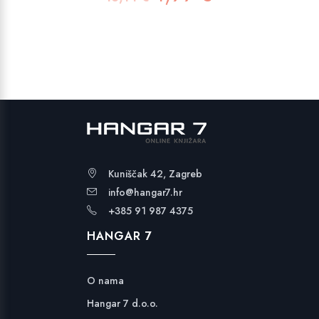
cijena
cijena
bila
je:
je:
4,99 €.
13,14 €.
Kuniščak 42, Zagreb
info@hangar7.hr
+385 91 987 4375
HANGAR 7
O nama
Hangar 7 d.o.o.