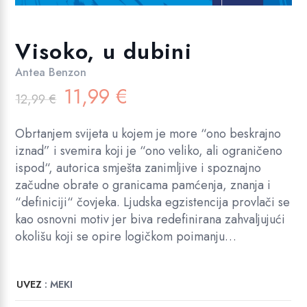
Visoko, u dubini
Antea Benzon
Izvorna
Trenutna
11,99
€
12,99
€
cijena
cijena
bila
je:
Obrtanjem svijeta u kojem je more “ono beskrajno
je:
11,99 €.
iznad” i svemira koji je “ono veliko, ali ograničeno
12,99 €.
ispod“, autorica smješta zanimljive i spoznajno
začudne obrate o granicama pamćenja, znanja i
“definiciji“ čovjeka. Ljudska egzistencija provlači se
kao osnovni motiv jer biva redefinirana zahvaljujući
okolišu koji se opire logičkom poimanju…
UVEZ
: MEKI