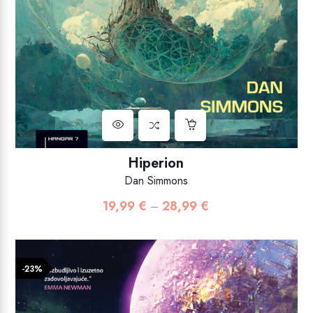
Hiperion
Dan Simmons
19,99
€
28,99
€
Raspon
–
cijena:
od
19,99 €
-23%
do
28,99 €