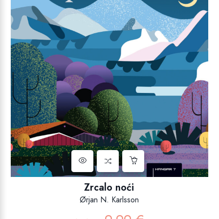
Zrcalo noći
Ørjan N. Karlsson
Izvorna
Trenutna