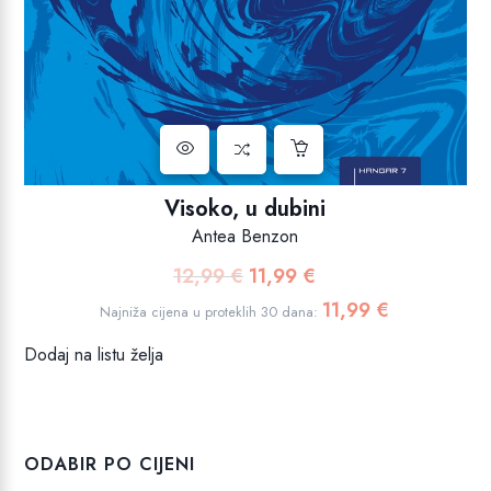
Visoko, u dubini
Antea Benzon
12,99
€
11,99
€
Izvorna
Trenutna
cijena
cijena
11,99
€
Najniža cijena u proteklih 30 dana:
bila
je:
Dodaj na listu želja
je:
11,99 €.
12,99 €.
ODABIR PO CIJENI