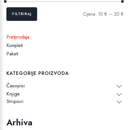
Min
Maks
Cijena:
10 €
—
20 €
FILTRIRAJ
cijena
cijena
Pretprodaja
Kompleti
Paketi
KATEGORIJE PROIZVODA
Časopisi
Knjige
Stripovi
Arhiva