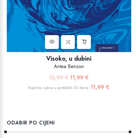
Visoko, u dubini
Antea Benzon
12,99
€
11,99
€
Izvorna
Trenutna
cijena
cijena
11,99
€
Najniža cijena u proteklih 30 dana:
bila
je:
je:
11,99 €.
12,99 €.
ODABIR PO CIJENI