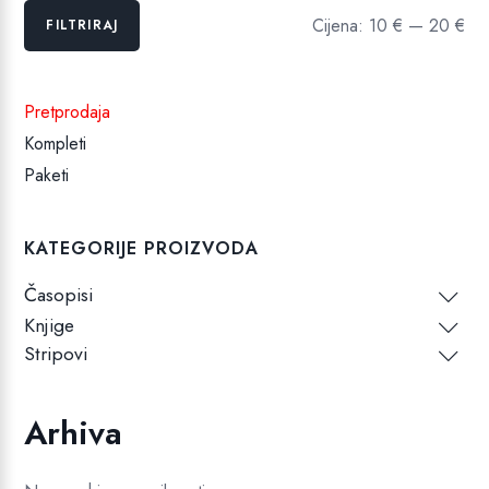
Min
Maks
Cijena:
10 €
—
20 €
FILTRIRAJ
cijena
cijena
Pretprodaja
Kompleti
Paketi
KATEGORIJE PROIZVODA
Časopisi
Knjige
Stripovi
Arhiva