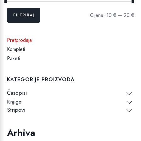
Min
Maks
Cijena:
10 €
—
20 €
FILTRIRAJ
cijena
cijena
Pretprodaja
Kompleti
Paketi
KATEGORIJE PROIZVODA
Časopisi
Knjige
Stripovi
Arhiva