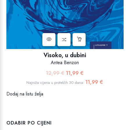
Visoko, u dubini
Antea Benzon
12,99
€
11,99
€
Izvorna
Trenutna
cijena
cijena
11,99
€
Najniža cijena u proteklih 30 dana:
bila
je:
Dodaj na listu želja
je:
11,99 €.
12,99 €.
ODABIR PO CIJENI