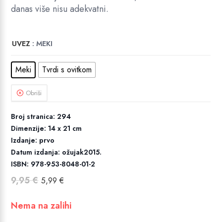
danas više nisu adekvatni.
UVEZ
: MEKI
Meki
Tvrdi s ovitkom
Obriši
Broj stranica: 294
Dimenzije: 14 x 21 cm
Izdanje: prvo
Datum izdanja: ožujak2015.
ISBN: 978-953-8048-01-2
Izvorna
Trenutna
9,95
€
5,99
€
cijena
cijena
bila
je:
Nema na zalihi
je:
5,99 €.