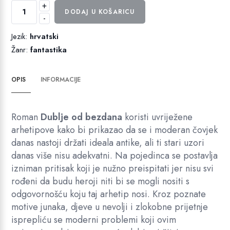
9,95 €.
+
Dublje
DODAJ U KOŠARICU
-
od
bezdana
Jezik:
hrvatski
količina
Žanr:
fantastika
OPIS
INFORMACIJE
Roman
Dublje od bezdana
koristi uvriježene
arhetipove kako bi prikazao da se i moderan čovjek
danas nastoji držati ideala antike, ali ti stari uzori
danas više nisu adekvatni. Na pojedinca se postavlja
izniman pritisak koji je nužno preispitati jer nisu svi
rođeni da budu heroji niti bi se mogli nositi s
odgovornošću koju taj arhetip nosi. Kroz poznate
motive junaka, djeve u nevolji i zlokobne prijetnje
isprepliću se moderni problemi koji ovim