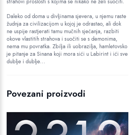
strahovi prošlosti s kojima se nikako ne želi suočiti.
Daleko od doma u divljinama sjevera, u njemu raste
žudnja za civilizacijom u kojoj je odrastao, ali dok
ne uspije rastjerati tamu mučnih sjećanja, razbiti
okove vlastitih strahova i suočiti se s demonima,
nema mu povratka. Zbilja ili uobrazilja, hamletovsko
je pitanje za Sinana koji mora sići u Labirint i ići sve
dublje i dublje…
Povezani proizvodi