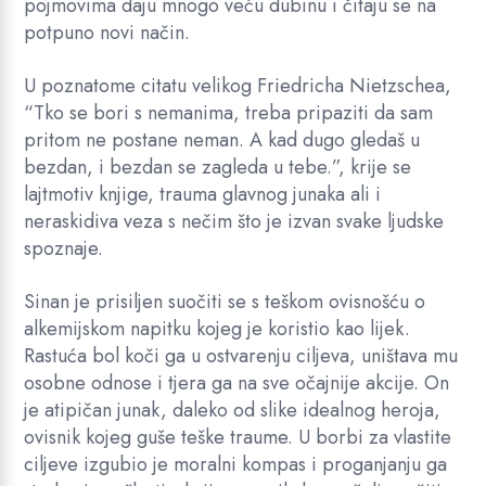
pojmovima daju mnogo veću dubinu i čitaju se na
potpuno novi način.
U poznatome citatu velikog Friedricha Nietzschea,
“Tko se bori s nemanima, treba pripaziti da sam
pritom ne postane neman. A kad dugo gledaš u
bezdan, i bezdan se zagleda u tebe.”, krije se
lajtmotiv knjige, trauma glavnog junaka ali i
neraskidiva veza s nečim što je izvan svake ljudske
spoznaje.
Sinan je prisiljen suočiti se s teškom ovisnošću o
alkemijskom napitku kojeg je koristio kao lijek.
Rastuća bol koči ga u ostvarenju ciljeva, uništava mu
osobne odnose i tjera ga na sve očajnije akcije. On
je atipičan junak, daleko od slike idealnog heroja,
ovisnik kojeg guše teške traume. U borbi za vlastite
ciljeve izgubio je moralni kompas i proganjanju ga