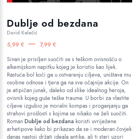
Dublje od bezdana
David Kelečić
Raspon
–
5,99
€
7,99
€
cijena:
od
Sinan je prisiljen suočiti se s teškom ovisnošću o
5,99 €
alkemijskom napitku kojeg je koristio kao lijek.
Rastuća bol koči ga u ostvarenju ciljeva, uništava mu
do
osobne odnose i tjera ga na sve očajnije akcije. On
7,99 €
je atipičan junak, daleko od slike idealnog heroja,
ovisnik kojeg guše teške traume. U borbi za vlastite
ciljeve izgubio je moralni kompas i proganjanju ga
strahovi prošlosti s kojima se nikako ne želi suočiti.
Roman
Dublje od bezdana
koristi uvriježene
arhetipove kako bi prikazao da se i moderan čovjek
danas nastoji držati ideala antike, ali ti stari uzori