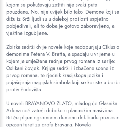
kojom se pokušavaju zaštiti nije svaki puta
pouzdana. No, nije uvijek bilo tako. Demone koji se
dižu iz Srži ljudi su u dalekoj prošlosti uspješno
pobjeđivali, ali to doba je gotovo zaboravljeno, a
vještine izgubljene.
Zbirka sadrži dvije novele koje nadopunjuju Ciklus o
demonima Petera V. Bretta, a spadaju u vrijeme u
kojem je smještena radnja prvog romana iz serije:
Oslikani čovjek. Knjiga sadrži i izbačene scene iz
prvog romana, te rječnik krasijskoga jezika i
pojašnjenja magijskih simbola koji se koriste u borbi
protiv čudovišta.
U noveli BRAYANOVO ZLATO, mladog će Glasnika
Arlena noć zateći duboko u planinskim masivima.
Bit će plijen ogromnom demonu dok bude prenosio
opasan teret za grofa Brayana. Novela