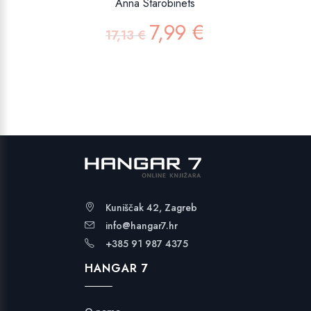
Anna Starobinets
7,99
€
Izvorna
Trenutna
17,13
€
cijena
cijena
bila
je:
je:
7,99 €.
17,13 €.
Kuniščak 42, Zagreb
info@hangar7.hr
+385 91 987 4375
HANGAR 7