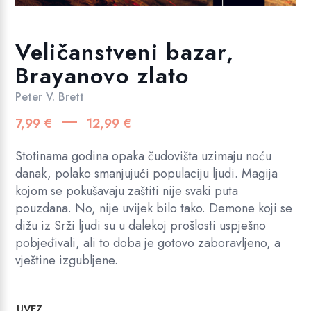
Veličanstveni bazar,
Brayanovo zlato
Peter V. Brett
Raspon
–
7,99
€
12,99
€
cijena:
od
Stotinama godina opaka čudovišta uzimaju noću
7,99 €
danak, polako smanjujući populaciju ljudi. Magija
kojom se pokušavaju zaštiti nije svaki puta
do
pouzdana. No, nije uvijek bilo tako. Demone koji se
12,99 €
dižu iz Srži ljudi su u dalekoj prošlosti uspješno
pobjeđivali, ali to doba je gotovo zaboravljeno, a
vještine izgubljene.
UVEZ