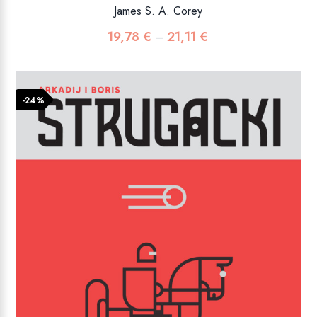
James S. A. Corey
19,78
€
21,11
€
Raspon
–
cijena:
od
19,78 €
-24%
do
21,11 €