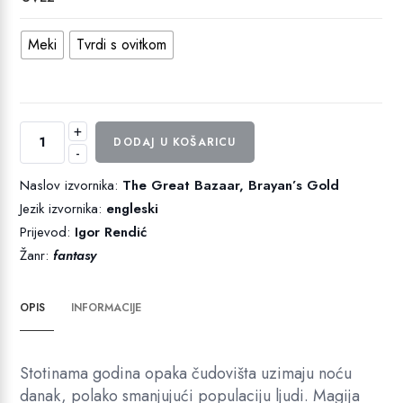
Meki
Tvrdi s ovitkom
+
Veličanstveni
DODAJ U KOŠARICU
-
bazar,
Brayanovo
Naslov izvornika:
The Great Bazaar, Brayan’s Gold
zlato
Jezik izvornika:
engleski
količina
Prijevod:
Igor Rendić
Žanr:
fantasy
OPIS
INFORMACIJE
Stotinama godina opaka čudovišta uzimaju noću
danak, polako smanjujući populaciju ljudi. Magija