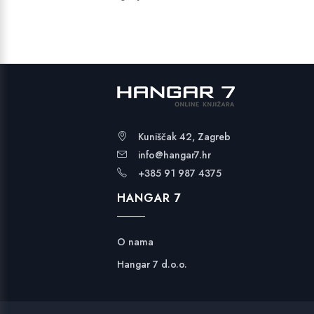
Kuniščak 42, Zagreb
info@hangar7.hr
+385 91 987 4375
HANGAR 7
O nama
Hangar 7 d.o.o.