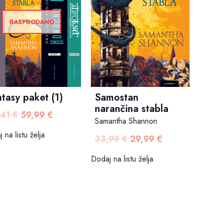
RASPRODANO
tasy paket (1)
Samostan
narančina stabla
,41
€
59,99
€
Izvorna
Trenutna
Samantha Shannon
cijena
cijena
 na listu želja
33,99
€
29,99
€
Izvorna
Trenutna
bila
je:
cijena
cijena
je:
59,99 €.
Dodaj na listu želja
bila
je:
74,41 €.
je:
29,99 €.
33,99 €.