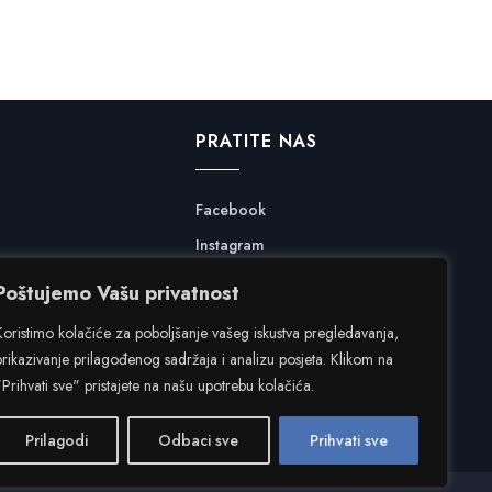
PRATITE NAS
Facebook
Instagram
Poštujemo Vašu privatnost
Koristimo kolačiće za poboljšanje vašeg iskustva pregledavanja,
prikazivanje prilagođenog sadržaja i analizu posjeta. Klikom na
"Prihvati sve" pristajete na našu upotrebu kolačića.
Prilagodi
Odbaci sve
Prihvati sve