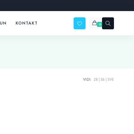
ČUN
KONTAKT
0
VIDI:
28
56
SVE