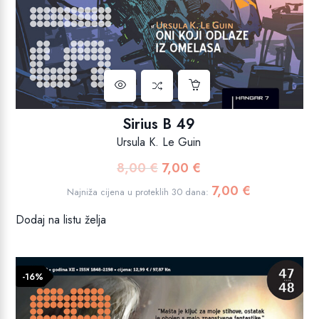
Sirius B 49
Ursula K. Le Guin
8,00
€
7,00
€
Izvorna
Trenutna
cijena
cijena
7,00
€
Najniža cijena u proteklih 30 dana:
bila
je:
Dodaj na listu želja
je:
7,00 €.
8,00 €.
-16%