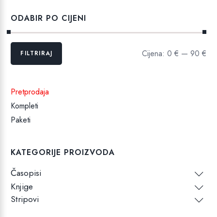
ODABIR PO CIJENI
Min
Maks
Cijena:
0 €
—
90 €
FILTRIRAJ
cijena
cijena
Pretprodaja
Kompleti
Paketi
KATEGORIJE PROIZVODA
Časopisi
Knjige
Stripovi