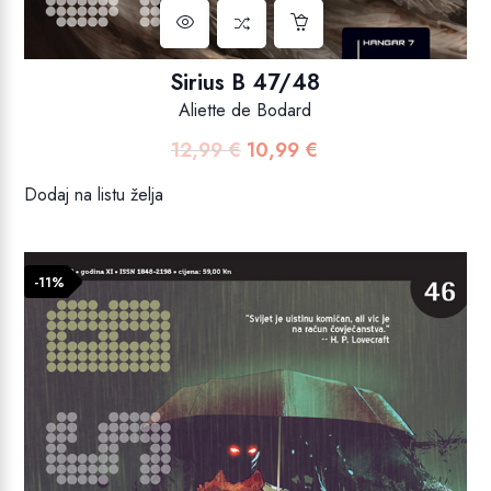
Sirius B 47/48
Aliette de Bodard
12,99
€
10,99
€
Izvorna
Trenutna
cijena
cijena
Dodaj na listu želja
bila
je:
je:
10,99 €.
12,99 €.
-11%