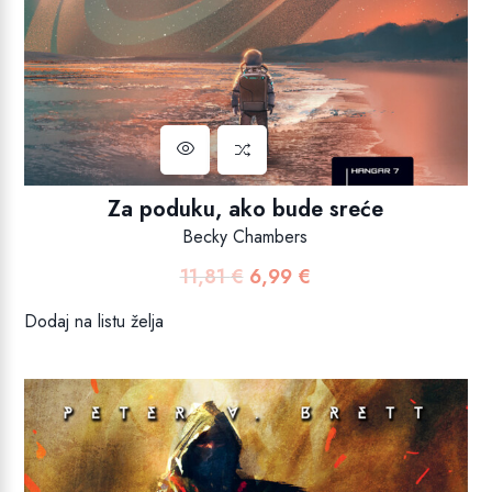
Za poduku, ako bude sreće
Becky Chambers
11,81
€
6,99
€
Izvorna
Trenutna
cijena
cijena
Dodaj na listu želja
bila
je:
je:
6,99 €.
11,81 €.