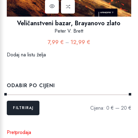
Veličanstveni bazar, Brayanovo zlato
Peter V. Brett
7,99
€
12,99
€
Raspon
–
cijena:
Dodaj na listu želja
od
7,99 €
do
12,99 €
ODABIR PO CIJENI
Min
Maks
Cijena:
0 €
—
20 €
FILTRIRAJ
cijena
cijena
Pretprodaja