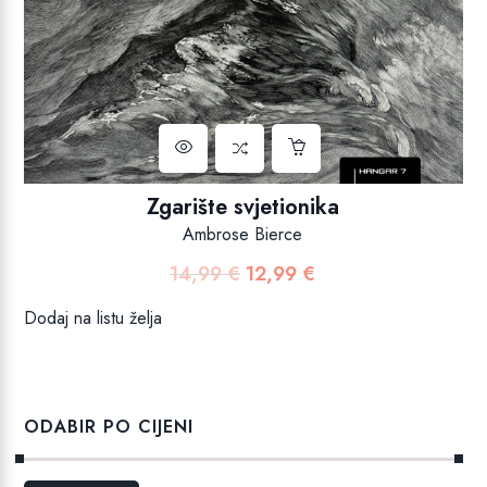
Zgarište svjetionika
Ambrose Bierce
14,99
€
12,99
€
Izvorna
Trenutna
cijena
cijena
Dodaj na listu želja
bila
je:
je:
12,99 €.
14,99 €.
ODABIR PO CIJENI