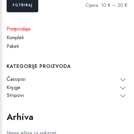
Min
Maks
Cijena:
10 €
—
20 €
FILTRIRAJ
cijena
cijena
Pretprodaja
Kompleti
Paketi
KATEGORIJE PROIZVODA
Časopisi
Knjige
Stripovi
Arhiva
Nema arhiva za prikazati.