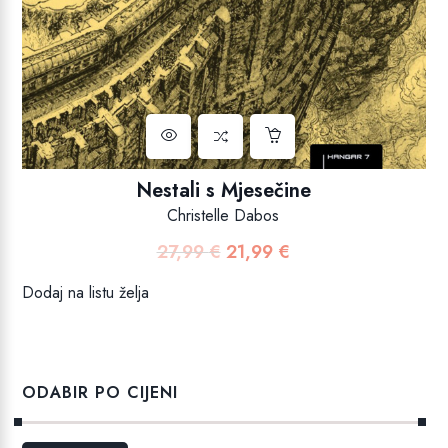
Nestali s Mjesečine
Christelle Dabos
27,99
€
21,99
€
Izvorna
Trenutna
cijena
cijena
Dodaj na listu želja
bila
je:
je:
21,99 €.
27,99 €.
ODABIR PO CIJENI