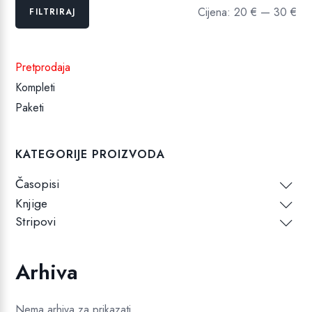
Min
Maks
Cijena:
20 €
—
30 €
FILTRIRAJ
cijena
cijena
Pretprodaja
Kompleti
Paketi
KATEGORIJE PROIZVODA
Časopisi
Knjige
Stripovi
Arhiva
Nema arhiva za prikazati.