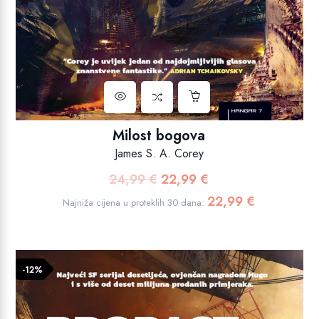
Milost bogova
James S. A. Corey
24,99
€
22,99
€
Izvorna
Trenutna
cijena
cijena
22,99
€
Najniža cijena u proteklih 30 dana:
bila
je:
je:
22,99 €.
24,99 €.
-12%