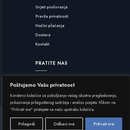
Uvjeti poslovanja
Pravila privatnosti
Načini plaćanja
Dostava
Kontakt
PRATITE NAS
Facebook
Poštujemo Vašu privatnost
Instagram
Koristimo kolačiće za poboljšanje vašeg iskustva pregledavanja,
prikazivanje prilagođenog sadržaja i analizu posjeta. Klikom na
"Prihvati sve" pristajete na našu upotrebu kolačića.
Hangar 7
|
Inverzija.net
Prilagodi
Odbaci sve
Prihvati sve
Copyright © 2024. Hangar 7 d.o.o. Sva prava pridržana.