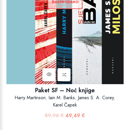
RASPRODANO
Paket SF – Noć knjige
Harry Martinson
,
Iain M. Banks
,
James S. A. Corey
,
Karel Čapek
89,96
€
49,49
€
Izvorna
Trenutna
cijena
cijena
bila
je: