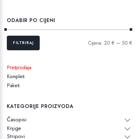
je:
49,49 €.
89,96 €.
ODABIR PO CIJENI
Min
Maks
Cijena:
20 €
—
50 €
FILTRIRAJ
cijena
cijena
Pretprodaja
Kompleti
Paketi
KATEGORIJE PROIZVODA
Časopisi
Knjige
Stripovi